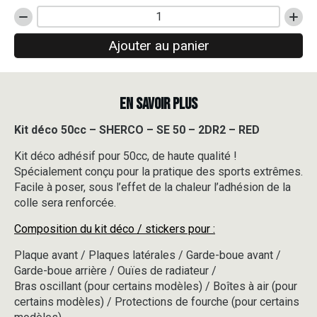
quantité
de
Ajouter au panier
Kit
déco
50cc
-
EN SAVOIR PLUS
SHERCO
-
SE
Kit déco 50cc – SHERCO – SE 50 – 2DR2 – RED
50
Kit déco adhésif pour 50cc, de haute qualité !
-
2DR2
Spécialement conçu pour la pratique des sports extrêmes.
-
Facile à poser, sous l’effet de la chaleur l’adhésion de la
RED
colle sera renforcée.
Composition du kit déco / stickers pour :
Plaque avant / Plaques latérales / Garde-boue avant /
Garde-boue arrière / Ouïes de radiateur /
Bras oscillant (pour certains modèles) / Boîtes à air (pour
certains modèles) / Protections de fourche (pour certains