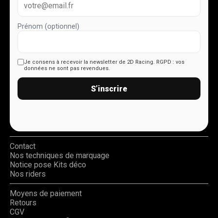
Prénom (optionnel)
Je consens à recevoir la newsletter de 2D Racing.
RGPD : vos
données ne sont pas revendues.
S’inscrire
Contact
Nos techniques de marquage
Notice pose Kits déco
Nos riders
Moyens de paiement
Retours
CGV