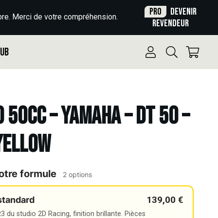
Pro
Devenir
re. Merci de votre compréhension.
revendeur
Pub
o 50cc – YAMAHA – DT 50 –
YELLOW
otre formule
2 options
139,00 €
standard
 du studio 2D Racing, finition brillante. Pièces