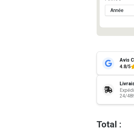
Avis C
4.8/5
Livrai
Expédi
24/48
Total :