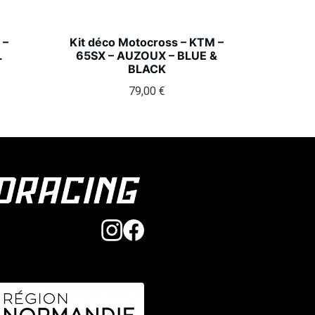
 –
Kit déco Motocross – KTM –
L
65SX – AUZOUX – BLUE &
BLACK
79,00
€