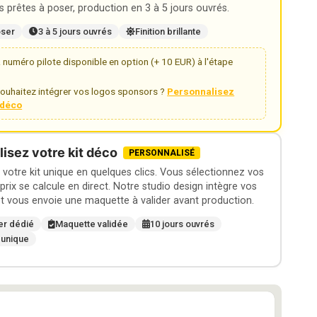
 prêtes à poser, production en 3 à 5 jours ouvrés.
oser
3 à 5 jours ouvrés
Finition brillante
numéro pilote disponible en option (+ 10 EUR) à l'étape
ouhaitez intégrer vos logos sponsors ?
Personnalisez
t déco
isez votre kit déco
PERSONNALISÉ
otre kit unique en quelques clics. Vous sélectionnez vos
 prix se calcule en direct. Notre studio design intègre vos
t vous envoie une maquette à valider avant production.
er dédié
Maquette validée
10 jours ouvrés
 unique