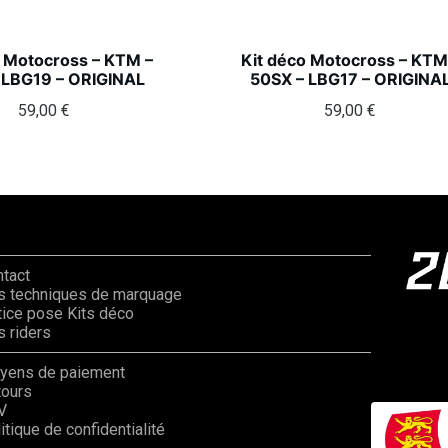
o Motocross – KTM –
Kit déco Motocross – KTM
 LBG19 – ORIGINAL
50SX – LBG17 – ORIGINA
59,00
€
59,00
€
ntact
s techniques de marquage
ice pose Kits déco
 riders
yens de paiement
tours
V
itique de confidentialité