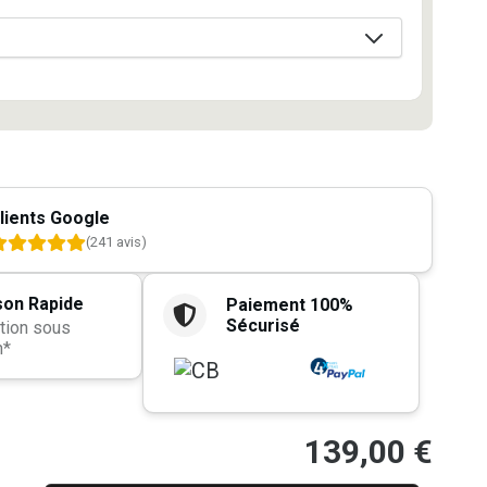
lients Google
(241 avis)
son Rapide
Paiement 100%
Sécurisé
tion sous
h*
139,00
€