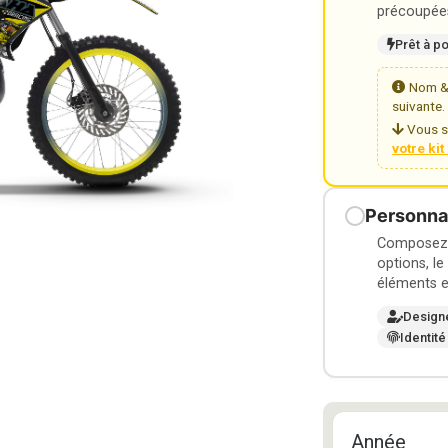
précoupées
Prêt à p
Nom & 
suivante.
Vous s
votre ki
Personnal
Composez v
options, le
éléments e
Design
Identité
Année