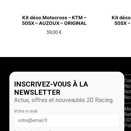
Kit déco Motocross – KTM –
Kit déc
50SX – AUZOUX – ORIGINAL
50SX –
59,00
€
Co
INSCRIVEZ-VOUS À LA
No
NEWSLETTER
Not
Nos
Actus, offres et nouveautés 2D Racing.
Mo
Votre e-mail
Re
CG
Pol