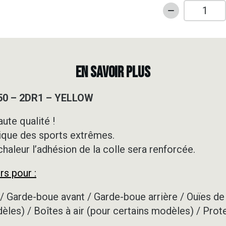
quantité
de
Kit
déco
50cc
EN SAVOIR PLUS
-
YAMAHA
50 – 2DR1 – YELLOW
-
DT
ute qualité !
50
ique des sports extrêmes.
-
2DR1
 chaleur l’adhésion de la colle sera renforcée.
-
rs pour :
YELLOW
/ Garde-boue avant / Garde-boue arrière / Ouïes de 
dèles) / Boîtes à air (pour certains modèles) / Prot