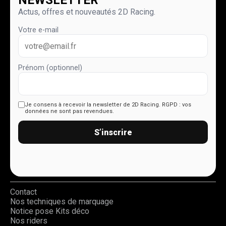
NEWSLETTER
Actus, offres et nouveautés 2D Racing.
Votre e-mail
Prénom (optionnel)
Je consens à recevoir la newsletter de 2D Racing.
RGPD : vos
données ne sont pas revendues.
S’inscrire
Contact
Nos techniques de marquage
Notice pose Kits déco
Nos riders