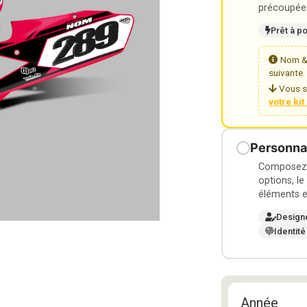
précoupées
Prêt à p
Nom & 
suivante.
Vous s
votre ki
Personnal
Composez v
options, le
éléments e
Design
Identité
Année