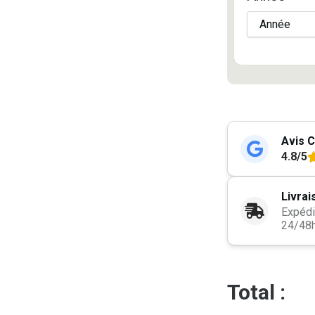
Avis C
4.8/5
Livrai
Expédi
24/48
Total :