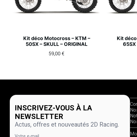
Kit déco Motocross – KTM –
Kit déc
50SX – SKULL – ORIGINAL
65SX 
59,00
€
Co
INSCRIVEZ-VOUS À LA
No
NEWSLETTER
Not
Nos
Actus, offres et nouveautés 2D Racing.
Mo
Votre e-mail