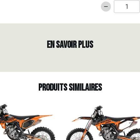
quantité
de
Kit
déco
Fond
EN SAVOIR PLUS
de
plaques
100%
Perso
-
FANTIC
Produits similaires