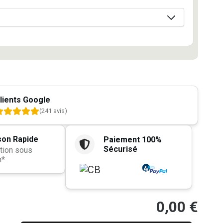
lients Google
(241 avis)
son Rapide
Paiement 100%
Sécurisé
tion sous
h*
0,00
€