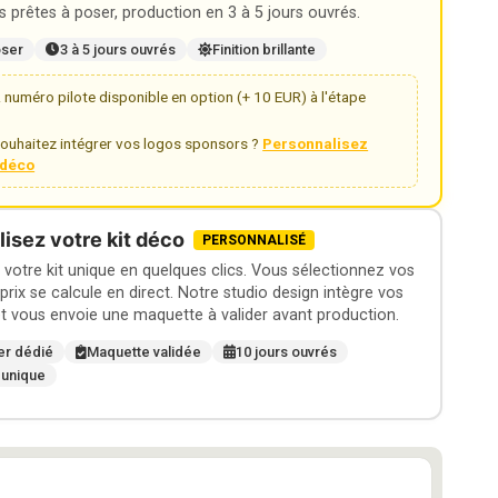
 prêtes à poser, production en 3 à 5 jours ouvrés.
oser
3 à 5 jours ouvrés
Finition brillante
numéro pilote disponible en option (+ 10 EUR) à l'étape
ouhaitez intégrer vos logos sponsors ?
Personnalisez
t déco
isez votre kit déco
PERSONNALISÉ
otre kit unique en quelques clics. Vous sélectionnez vos
 prix se calcule en direct. Notre studio design intègre vos
t vous envoie une maquette à valider avant production.
er dédié
Maquette validée
10 jours ouvrés
 unique