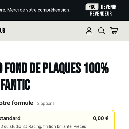
Pro
Devenir
re. Merci de votre compréhension.
revendeur
Pub
o Fond de plaques 100%
 FANTIC
otre formule
2 options
0,00 €
standard
 du studio 2D Racing, finition brillante. Pièces