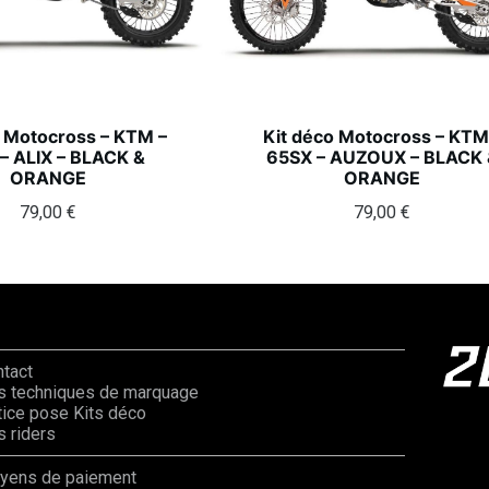
o Motocross – KTM –
Kit déco Motocross – KTM
– ALIX – BLACK &
65SX – AUZOUX – BLACK 
ORANGE
ORANGE
79,00
€
79,00
€
ntact
s techniques de marquage
ice pose Kits déco
 riders
yens de paiement