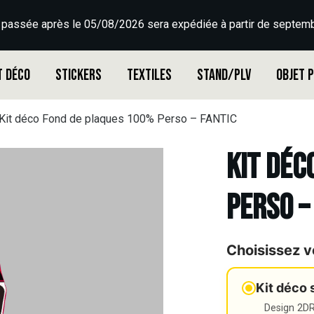
 passée après le 05/08/2026 sera expédiée à partir de septemb
t déco
Stickers
Textiles
Stand/PLV
Objet 
Kit déco Fond de plaques 100% Perso – FANTIC
Kit déc
Perso –
Choisissez v
Kit déco 
Design 2DR3