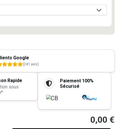
lients Google
(241 avis)
son Rapide
Paiement 100%
Sécurisé
tion sous
h*
0,00
€