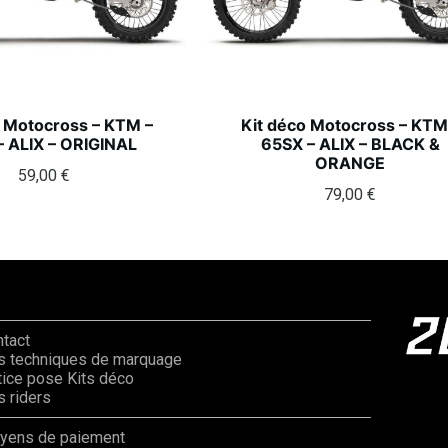
o Motocross – KTM –
Kit déco Motocross – KTM
– ALIX – ORIGINAL
65SX – ALIX – BLACK &
ORANGE
59,00
€
79,00
€
ntact
s techniques de marquage
ice pose Kits déco
 riders
yens de paiement