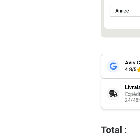
Avis C
4.8/5
Livrai
Expédi
24/48
Total :