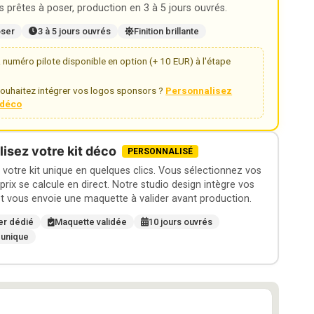
 prêtes à poser, production en 3 à 5 jours ouvrés.
oser
3 à 5 jours ouvrés
Finition brillante
numéro pilote disponible en option (+ 10 EUR) à l'étape
ouhaitez intégrer vos logos sponsors ?
Personnalisez
t déco
isez votre kit déco
PERSONNALISÉ
otre kit unique en quelques clics. Vous sélectionnez vos
 prix se calcule en direct. Notre studio design intègre vos
t vous envoie une maquette à valider avant production.
er dédié
Maquette validée
10 jours ouvrés
 unique