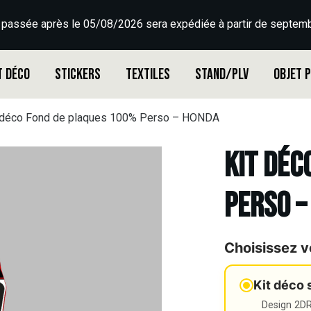
 passée après le 05/08/2026 sera expédiée à partir de septemb
t déco
Stickers
Textiles
Stand/PLV
Objet 
 déco Fond de plaques 100% Perso – HONDA
Kit déc
Perso –
Choisissez v
Kit déco 
Design 2DR3