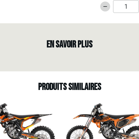
quantité
de
Kit
déco
Fond
EN SAVOIR PLUS
de
plaques
100%
Perso
-
HONDA
Produits similaires