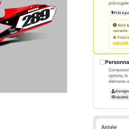
précoupées
Prêt à p
Nom & 
suivante.
Vous s
votre ki
Personnal
Composez v
options, le
éléments e
Design
Identité
Année