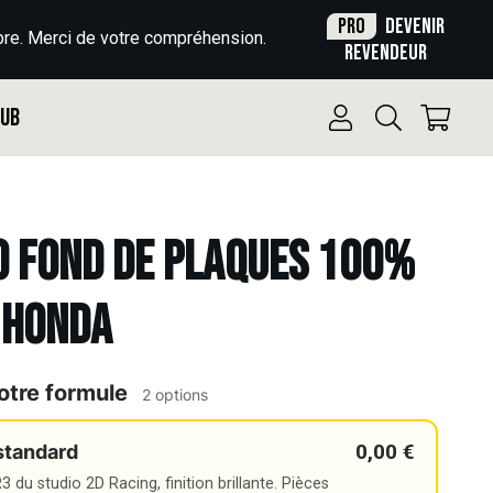
Pro
Devenir
re. Merci de votre compréhension.
revendeur
Pub
o Fond de plaques 100%
 HONDA
otre formule
2 options
0,00 €
standard
 du studio 2D Racing, finition brillante. Pièces