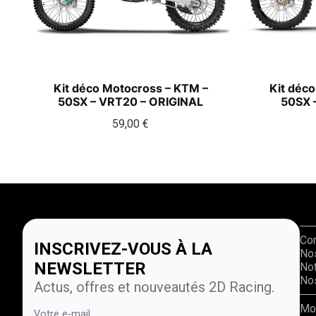
Kit déco Motocross – KTM –
Kit déc
50SX – VRT20 – ORIGINAL
50SX 
59,00
€
Co
INSCRIVEZ-VOUS À LA
No
NEWSLETTER
Not
Nos
Actus, offres et nouveautés 2D Racing.
Mo
Votre e-mail