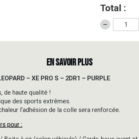
Total :
quantité
de
Kit
déco
Motocross
EN SAVOIR PLUS
-
ARCTIC
 LEOPARD – XE PRO S – 2DR1 – PURPLE
LEOPARD
-
 de haute qualité !
XE
ique des sports extrêmes.
PRO
S
 chaleur l’adhésion de la colle sera renforcée.
-
rs pour :
2DR1
-
/ Boite à air (selon véhicule) / Garde-boue avant et 