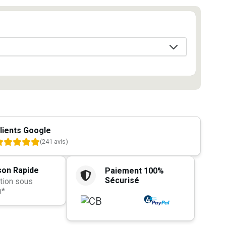
lients Google
(241 avis)
son Rapide
Paiement 100%
Sécurisé
tion sous
h*