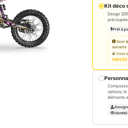
Kit déco 
Design 2DR3
précoupées
Prêt à p
Nom & 
suivante.
Vous s
votre ki
Personnal
Composez v
options, le
éléments e
Design
Identité