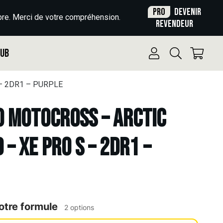
Pro
Devenir
re. Merci de votre compréhension.
revendeur
Pub
 – 2DR1 – PURPLE
o Motocross – ARCTIC
 – XE PRO S – 2DR1 –
otre formule
2 options