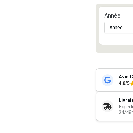
Année
Avis C
4.8/5
Livrai
Expédi
24/48