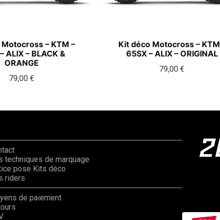
o Motocross – KTM –
Kit déco Motocross – KTM
– ALIX – BLACK &
65SX – ALIX – ORIGINAL
ORANGE
79,00
€
79,00
€
ntact
s techniques de marquage
ice pose Kits déco
 riders
yens de paiement
tours
V