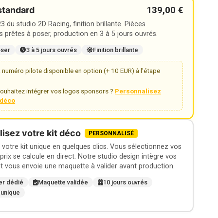
139,00 €
standard
 du studio 2D Racing, finition brillante. Pièces
 prêtes à poser, production en 3 à 5 jours ouvrés.
oser
3 à 5 jours ouvrés
Finition brillante
numéro pilote disponible en option (+ 10 EUR) à l'étape
ouhaitez intégrer vos logos sponsors ?
Personnalisez
t déco
isez votre kit déco
PERSONNALISÉ
otre kit unique en quelques clics. Vous sélectionnez vos
 prix se calcule en direct. Notre studio design intègre vos
t vous envoie une maquette à valider avant production.
er dédié
Maquette validée
10 jours ouvrés
 unique