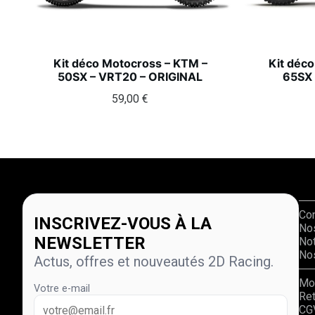
Kit déco Motocross – KTM –
Kit déc
50SX – VRT20 – ORIGINAL
65SX 
59,00
€
Co
INSCRIVEZ-VOUS À LA
No
NEWSLETTER
Not
Nos
Actus, offres et nouveautés 2D Racing.
Mo
Votre e-mail
Re
CG