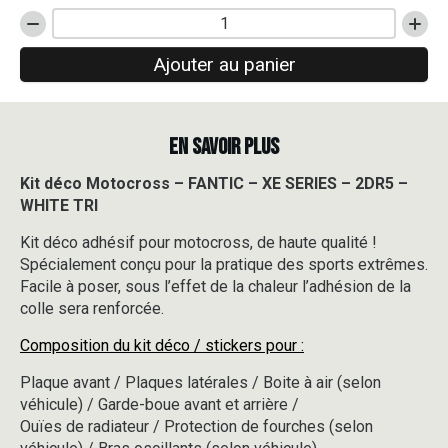
quantité
de
Ajouter au panier
Kit
déco
Motocross
-
EN SAVOIR PLUS
FANTIC
-
XE
Kit déco Motocross – FANTIC – XE SERIES – 2DR5 –
SERIES
WHITE TRI
-
2DR5
Kit déco adhésif pour motocross, de haute qualité !
-
Spécialement conçu pour la pratique des sports extrêmes.
WHITE
Facile à poser, sous l’effet de la chaleur l’adhésion de la
TRI
colle sera renforcée.
Composition du kit déco / stickers pour :
Plaque avant / Plaques latérales / Boite à air (selon
véhicule) / Garde-boue avant et arrière /
Ouïes de radiateur / Protection de fourches (selon