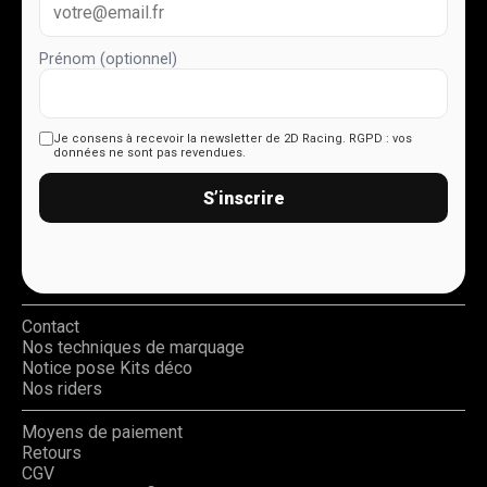
Prénom (optionnel)
Je consens à recevoir la newsletter de 2D Racing.
RGPD : vos
données ne sont pas revendues.
S’inscrire
Contact
Nos techniques de marquage
Notice pose Kits déco
Nos riders
Moyens de paiement
Retours
CGV