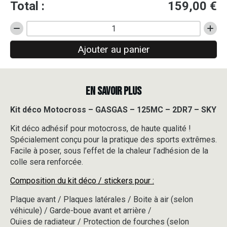
Total :
159,00
€
quantité
de
Ajouter au panier
Kit
déco
Motocross
-
EN SAVOIR PLUS
GASGAS
-
125MC
Kit déco Motocross – GASGAS – 125MC – 2DR7 – SKY
-
Kit déco adhésif pour motocross, de haute qualité !
2DR7
-
Spécialement conçu pour la pratique des sports extrêmes.
SKY
Facile à poser, sous l’effet de la chaleur l’adhésion de la
colle sera renforcée.
Composition du kit déco / stickers pour :
Plaque avant / Plaques latérales / Boite à air (selon
véhicule) / Garde-boue avant et arrière /
Ouïes de radiateur / Protection de fourches (selon