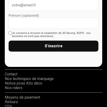
Prénom (optionnel)
Je consens à recevoir la newsletter de 2D Racing.
RGPD : vos
données ne sont pas revendues.
S’inscrire
Contact
Nos techniques de marquage
Notice pose Kits déco
Nos riders
Moyens de paiement
Retours
CGV