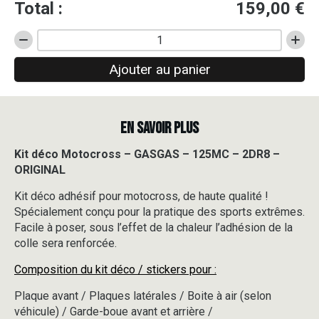
Total :
159,00
€
quantité
de
Ajouter au panier
Kit
déco
Motocross
-
EN SAVOIR PLUS
GASGAS
-
125MC
Kit déco Motocross – GASGAS – 125MC – 2DR8 –
-
ORIGINAL
2DR8
-
Kit déco adhésif pour motocross, de haute qualité !
ORIGINAL
Spécialement conçu pour la pratique des sports extrêmes.
Facile à poser, sous l’effet de la chaleur l’adhésion de la
colle sera renforcée.
Composition du kit déco / stickers pour :
Plaque avant / Plaques latérales / Boite à air (selon
véhicule) / Garde-boue avant et arrière /