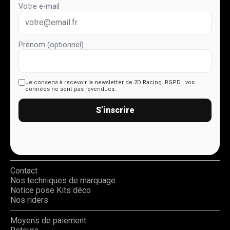
Votre e-mail
Prénom (optionnel)
Je consens à recevoir la newsletter de 2D Racing.
RGPD : vos
données ne sont pas revendues.
S’inscrire
Contact
Nos techniques de marquage
Notice pose Kits déco
Nos riders
Moyens de paiement