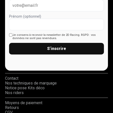
Prénom (optionnel)
Je consens à recevoir la newsletter de 2D Racing.
RGPD : vos
données ne sont pas revendues.
S’inscrire
Contact
Nos techniques de marquage
Notice pose Kits déco
Nos riders
Moyens de paiement
Retours
CGV