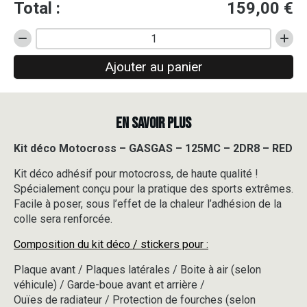
Total :
159,00
€
quantité
de
Ajouter au panier
Kit
déco
Motocross
-
EN SAVOIR PLUS
GASGAS
-
125MC
Kit déco Motocross – GASGAS – 125MC – 2DR8 – RED
-
Kit déco adhésif pour motocross, de haute qualité !
2DR8
-
Spécialement conçu pour la pratique des sports extrêmes.
RED
Facile à poser, sous l’effet de la chaleur l’adhésion de la
colle sera renforcée.
Composition du kit déco / stickers pour :
Plaque avant / Plaques latérales / Boite à air (selon
véhicule) / Garde-boue avant et arrière /
Ouïes de radiateur / Protection de fourches (selon