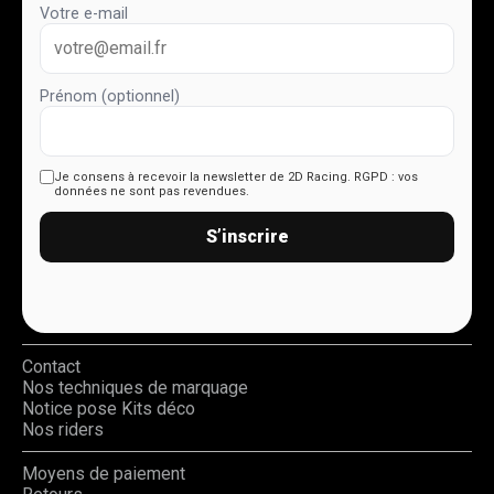
Votre e-mail
Prénom (optionnel)
Je consens à recevoir la newsletter de 2D Racing.
RGPD : vos
données ne sont pas revendues.
S’inscrire
Contact
Nos techniques de marquage
Notice pose Kits déco
Nos riders
Moyens de paiement