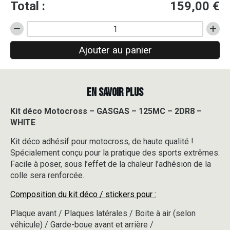
Total :
159,00
€
quantité
de
Ajouter au panier
Kit
déco
Motocross
-
EN SAVOIR PLUS
GASGAS
-
125MC
Kit déco Motocross – GASGAS – 125MC – 2DR8 –
-
WHITE
2DR8
-
Kit déco adhésif pour motocross, de haute qualité !
WHITE
Spécialement conçu pour la pratique des sports extrêmes.
Facile à poser, sous l’effet de la chaleur l’adhésion de la
colle sera renforcée.
Composition du kit déco / stickers pour :
Plaque avant / Plaques latérales / Boite à air (selon
véhicule) / Garde-boue avant et arrière /