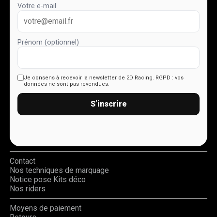
Votre e-mail
Prénom (optionnel)
Je consens à recevoir la newsletter de 2D Racing.
RGPD : vos
données ne sont pas revendues.
S’inscrire
Contact
Nos techniques de marquage
Notice pose Kits déco
Nos riders
Moyens de paiement