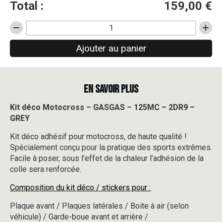
Total :
159,00
€
quantité
de
Ajouter au panier
Kit
déco
Motocross
-
EN SAVOIR PLUS
GASGAS
-
125MC
Kit déco Motocross – GASGAS – 125MC – 2DR9 –
-
GREY
2DR9
-
Kit déco adhésif pour motocross, de haute qualité !
GREY
Spécialement conçu pour la pratique des sports extrêmes.
Facile à poser, sous l’effet de la chaleur l’adhésion de la
colle sera renforcée.
Composition du kit déco / stickers pour :
Plaque avant / Plaques latérales / Boite à air (selon
véhicule) / Garde-boue avant et arrière /