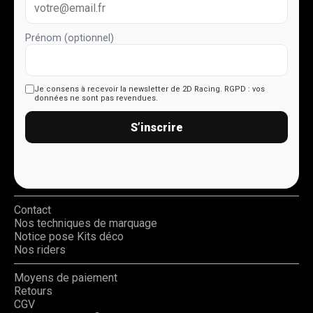
Prénom (optionnel)
Je consens à recevoir la newsletter de 2D Racing.
RGPD : vos
données ne sont pas revendues.
S’inscrire
Contact
Nos techniques de marquage
Notice pose Kits déco
Nos riders
Moyens de paiement
Retours
CGV