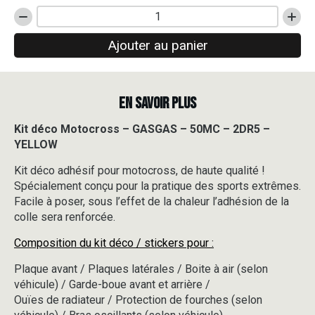
quantité
de
Ajouter au panier
Kit
déco
Motocross
-
EN SAVOIR PLUS
GASGAS
-
50MC
Kit déco Motocross – GASGAS – 50MC – 2DR5 –
-
YELLOW
2DR5
-
Kit déco adhésif pour motocross, de haute qualité !
YELLOW
Spécialement conçu pour la pratique des sports extrêmes.
Facile à poser, sous l’effet de la chaleur l’adhésion de la
colle sera renforcée.
Composition du kit déco / stickers pour :
Plaque avant / Plaques latérales / Boite à air (selon
véhicule) / Garde-boue avant et arrière /
Ouïes de radiateur / Protection de fourches (selon