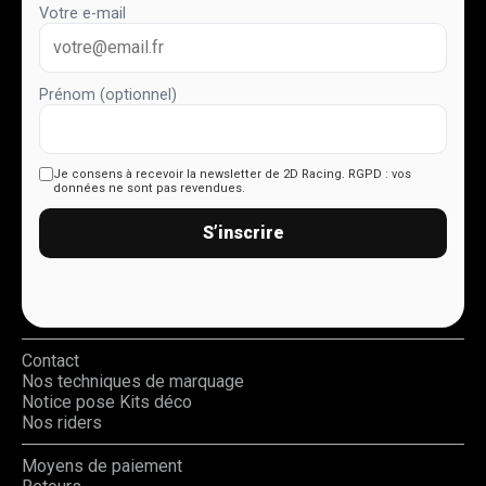
Votre e-mail
Prénom (optionnel)
Je consens à recevoir la newsletter de 2D Racing.
RGPD : vos
données ne sont pas revendues.
S’inscrire
Contact
Nos techniques de marquage
Notice pose Kits déco
Nos riders
Moyens de paiement