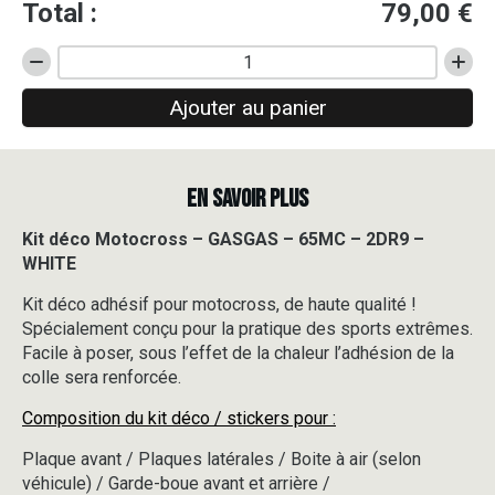
Total :
79,00
€
quantité
de
Ajouter au panier
Kit
déco
Motocross
-
EN SAVOIR PLUS
GASGAS
-
65MC
Kit déco Motocross – GASGAS – 65MC – 2DR9 –
-
WHITE
2DR9
-
Kit déco adhésif pour motocross, de haute qualité !
WHITE
Spécialement conçu pour la pratique des sports extrêmes.
Facile à poser, sous l’effet de la chaleur l’adhésion de la
colle sera renforcée.
Composition du kit déco / stickers pour :
Plaque avant / Plaques latérales / Boite à air (selon
véhicule) / Garde-boue avant et arrière /