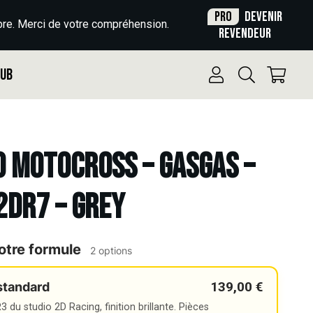
Pro
Devenir
re. Merci de votre compréhension.
revendeur
Pub
o Motocross – GASGAS –
2DR7 – GREY
otre formule
2 options
139,00 €
standard
 du studio 2D Racing, finition brillante. Pièces