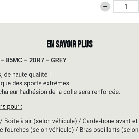
quantité
de
Kit
déco
Motocross
EN SAVOIR PLUS
-
GASGAS
 – 85MC – 2DR7 – GREY
-
85MC
 de haute qualité !
-
ique des sports extrêmes.
2DR7
-
 chaleur l’adhésion de la colle sera renforcée.
GREY
rs pour :
/ Boite à air (selon véhicule) / Garde-boue avant et 
e fourches (selon véhicule) / Bras oscillants (selon