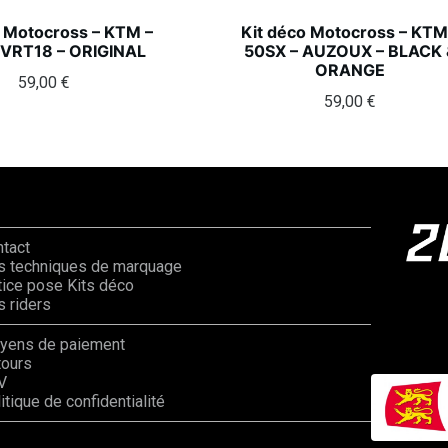
o Motocross – KTM –
Kit déco Motocross – KTM
 VRT18 – ORIGINAL
50SX – AUZOUX – BLACK 
ORANGE
59,00
€
59,00
€
ntact
s techniques de marquage
ice pose Kits déco
 riders
yens de paiement
tours
V
itique de confidentialité