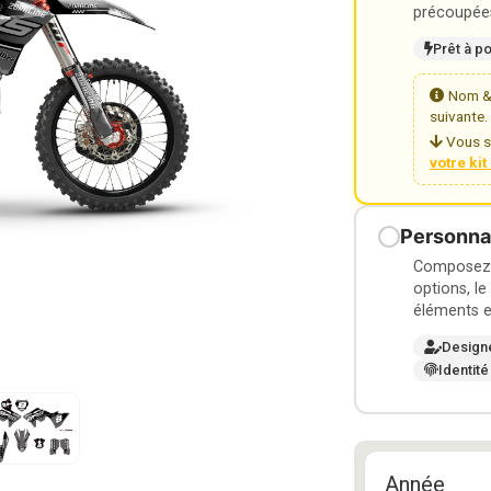
précoupées
Prêt à p
Nom & 
suivante.
Vous s
votre ki
Personnal
Composez v
options, le
éléments e
Design
Identité
Année