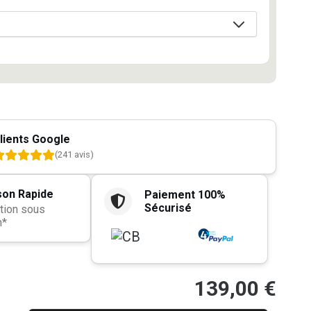
lients Google
(241 avis)
son Rapide
Paiement 100%
Sécurisé
tion sous
h*
139,00
€