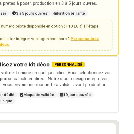
 prêtes à poser, production en 3 à 5 jours ouvrés.
oser
3 à 5 jours ouvrés
Finition brillante
numéro pilote disponible en option (+ 10 EUR) à l'étape
ouhaitez intégrer vos logos sponsors ?
Personnalisez
t déco
isez votre kit déco
PERSONNALISÉ
otre kit unique en quelques clics. Vous sélectionnez vos
 prix se calcule en direct. Notre studio design intègre vos
t vous envoie une maquette à valider avant production.
er dédié
Maquette validée
10 jours ouvrés
 unique