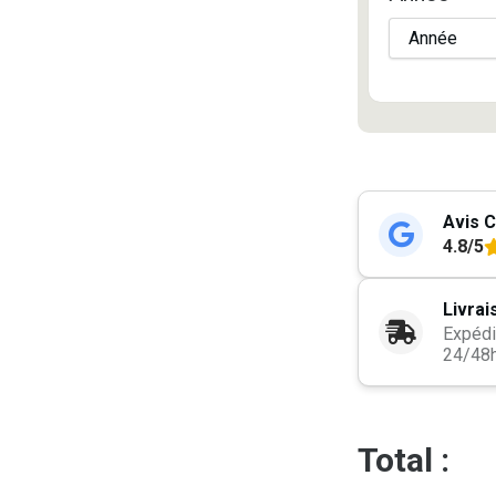
Avis C
4.8/5
Livrai
Expédi
24/48
Total :