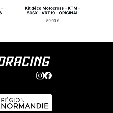
 –
Kit déco Motocross – KTM –
&
50SX – VRT19 – ORIGINAL
59,00
€