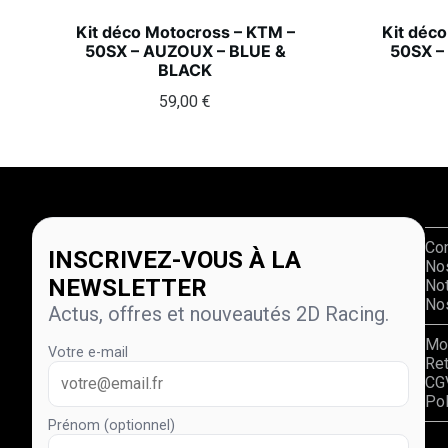
Kit déco Motocross – KTM –
Kit déc
50SX – AUZOUX – BLUE &
50SX –
BLACK
59,00
€
Co
INSCRIVEZ-VOUS À LA
No
NEWSLETTER
Not
Nos
Actus, offres et nouveautés 2D Racing.
Mo
Votre e-mail
Re
CG
Pol
Prénom (optionnel)