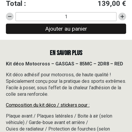
Total :
139,00
€
quantité
de
Ajouter au panier
Kit
déco
Motocross
-
EN SAVOIR PLUS
GASGAS
-
85MC
Kit déco Motocross – GASGAS – 85MC – 2DR8 – RED
-
Kit déco adhésif pour motocross, de haute qualité !
2DR8
-
Spécialement conçu pour la pratique des sports extrêmes.
RED
Facile à poser, sous l’effet de la chaleur l’adhésion de la
colle sera renforcée.
Composition du kit déco / stickers pour :
Plaque avant / Plaques latérales / Boite à air (selon
véhicule) / Garde-boue avant et arrière /
Ouïes de radiateur / Protection de fourches (selon