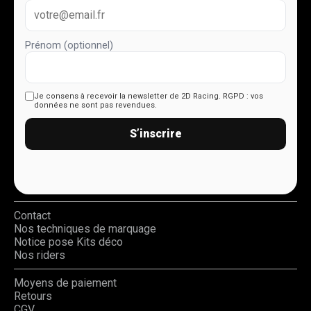
Prénom (optionnel)
Je consens à recevoir la newsletter de 2D Racing.
RGPD : vos
données ne sont pas revendues.
S’inscrire
Contact
Nos techniques de marquage
Notice pose Kits déco
Nos riders
Moyens de paiement
Retours
CGV