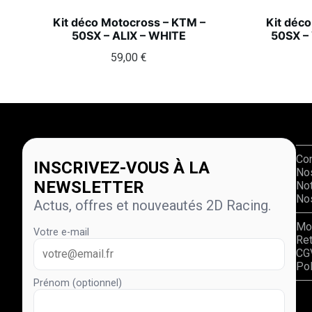
Kit déco Motocross – KTM –
Kit déc
50SX – ALIX – WHITE
50SX –
59,00
€
Co
INSCRIVEZ-VOUS À LA
No
NEWSLETTER
Not
Nos
Actus, offres et nouveautés 2D Racing.
Mo
Votre e-mail
Re
CG
Pol
Prénom (optionnel)