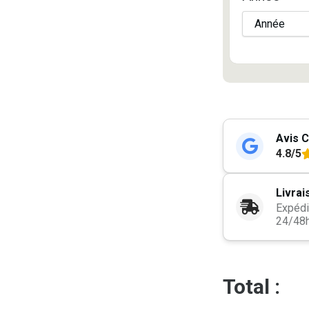
Avis C
4.8/5
Livrai
Expédi
24/48
Total :