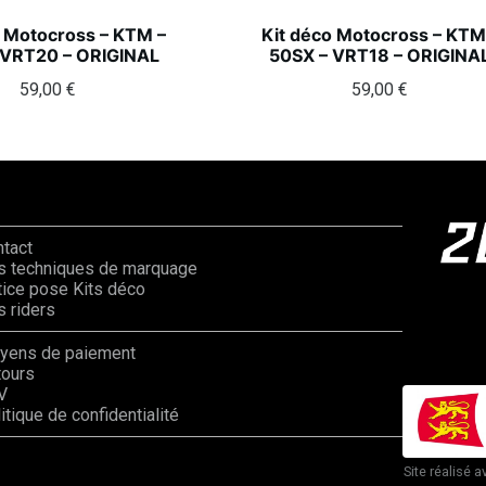
o Motocross – KTM –
Kit déco Motocross – KTM
 VRT20 – ORIGINAL
50SX – VRT18 – ORIGINA
59,00
€
59,00
€
ntact
s techniques de marquage
ice pose Kits déco
 riders
yens de paiement
tours
V
itique de confidentialité
Site réalisé a