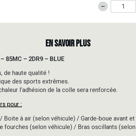
quantité
de
Kit
déco
Motocross
EN SAVOIR PLUS
-
GASGAS
 – 85MC – 2DR9 – BLUE
-
85MC
 de haute qualité !
-
ique des sports extrêmes.
2DR9
-
 chaleur l’adhésion de la colle sera renforcée.
BLUE
rs pour :
/ Boite à air (selon véhicule) / Garde-boue avant et 
e fourches (selon véhicule) / Bras oscillants (selon