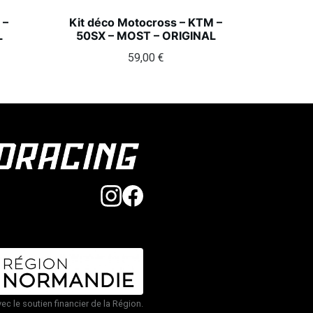
 –
Kit déco Motocross – KTM –
L
50SX – MOST – ORIGINAL
59,00
€
vec le soutien financier de la Région.