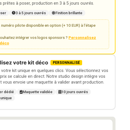
 prêtes à poser, production en 3 à 5 jours ouvrés.
oser
3 à 5 jours ouvrés
Finition brillante
numéro pilote disponible en option (+ 10 EUR) à l'étape
ouhaitez intégrer vos logos sponsors ?
Personnalisez
t déco
isez votre kit déco
PERSONNALISÉ
otre kit unique en quelques clics. Vous sélectionnez vos
 prix se calcule en direct. Notre studio design intègre vos
t vous envoie une maquette à valider avant production.
er dédié
Maquette validée
10 jours ouvrés
 unique