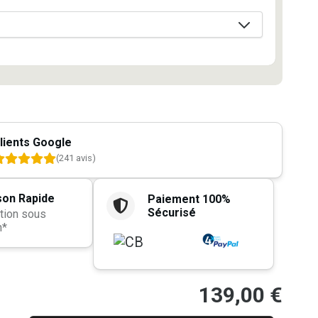
lients Google
(241 avis)
son Rapide
Paiement 100%
Sécurisé
tion sous
h*
139,00
€