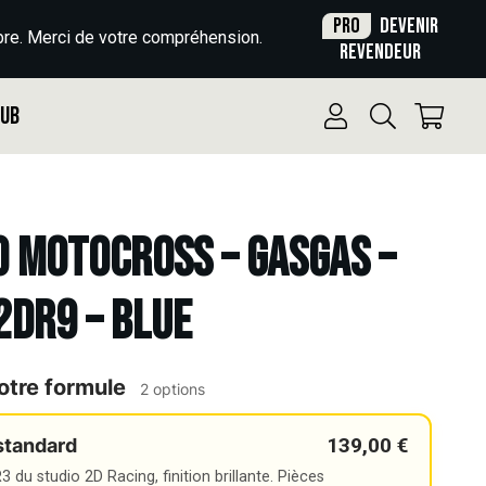
Pro
Devenir
re. Merci de votre compréhension.
revendeur
Pub
o Motocross – GASGAS –
2DR9 – BLUE
otre formule
2 options
139,00 €
standard
 du studio 2D Racing, finition brillante. Pièces