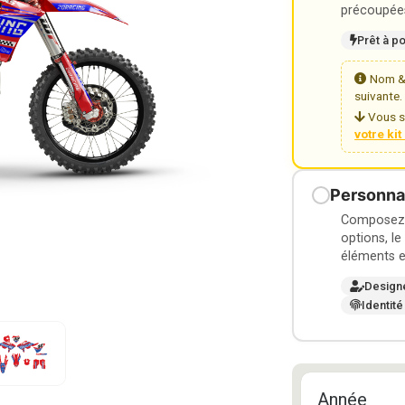
précoupées
Prêt à p
Nom & 
suivante.
Vous s
votre ki
Personnal
Composez v
options, le
éléments e
Design
Identité
Année