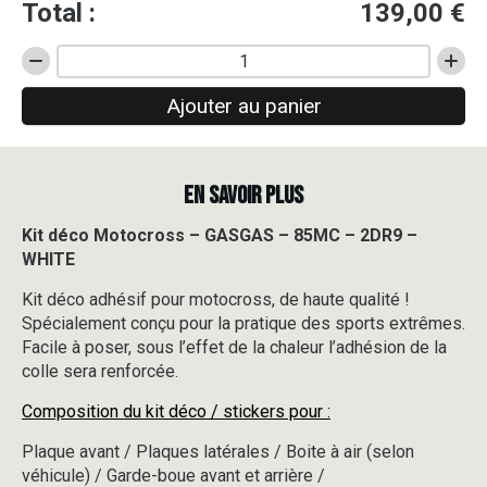
Total :
139,00
€
quantité
de
Ajouter au panier
Kit
déco
Motocross
-
EN SAVOIR PLUS
GASGAS
-
85MC
Kit déco Motocross – GASGAS – 85MC – 2DR9 –
-
WHITE
2DR9
-
Kit déco adhésif pour motocross, de haute qualité !
WHITE
Spécialement conçu pour la pratique des sports extrêmes.
Facile à poser, sous l’effet de la chaleur l’adhésion de la
colle sera renforcée.
Composition du kit déco / stickers pour :
Plaque avant / Plaques latérales / Boite à air (selon
véhicule) / Garde-boue avant et arrière /