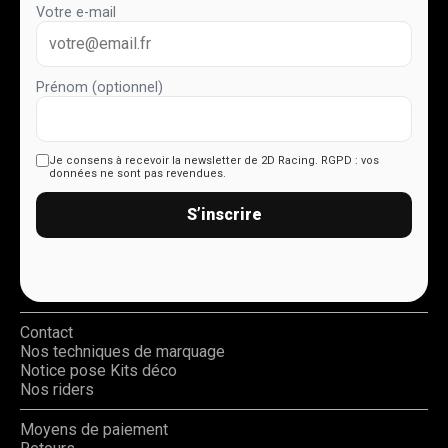
Votre e-mail
Prénom (optionnel)
Je consens à recevoir la newsletter de 2D Racing.
RGPD : vos
données ne sont pas revendues.
S’inscrire
Contact
Nos techniques de marquage
Notice pose Kits déco
Nos riders
Moyens de paiement