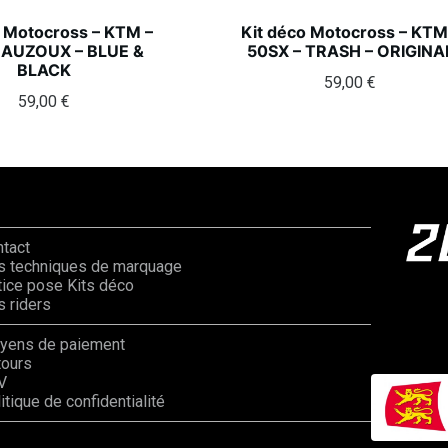
o Motocross – KTM –
Kit déco Motocross – KTM
 AUZOUX – BLUE &
50SX – TRASH – ORIGINA
BLACK
59,00
€
59,00
€
ntact
s techniques de marquage
ice pose Kits déco
 riders
yens de paiement
tours
V
itique de confidentialité