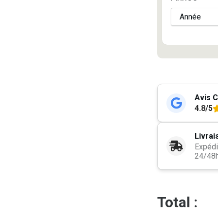
Avis C
4.8/5
Livrai
Expédi
24/48
Total :