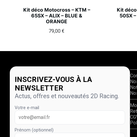
Kit déco Motocross – KTM –
Kit déc
65SX – ALIX – BLUE &
50SX –
ORANGE
79,00
€
Co
INSCRIVEZ-VOUS À LA
No
NEWSLETTER
Not
Nos
Actus, offres et nouveautés 2D Racing.
Mo
Votre e-mail
Re
CG
Pol
Prénom (optionnel)