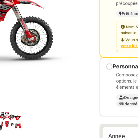
précoupées
Prêt à p
Nom & 
suivante.
Vous s
votre ki
Personnal
Composez v
options, le
éléments e
Design
Identité
Année