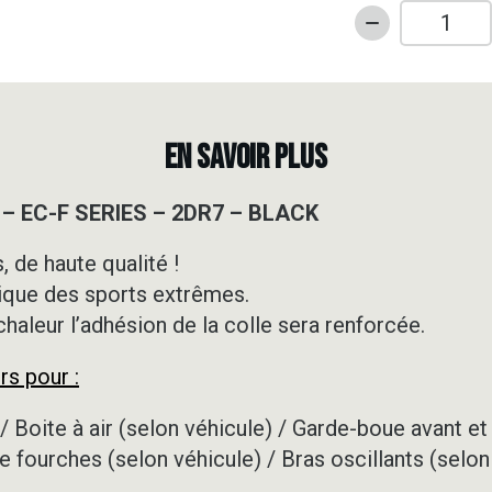
quantité
de
Kit
déco
Motocross
EN SAVOIR PLUS
-
GASGAS
 – EC-F SERIES – 2DR7 – BLACK
-
EC-
 de haute qualité !
F
ique des sports extrêmes.
SERIES
-
 chaleur l’adhésion de la colle sera renforcée.
2DR7
rs pour :
-
BLACK
/ Boite à air (selon véhicule) / Garde-boue avant et 
e fourches (selon véhicule) / Bras oscillants (selon