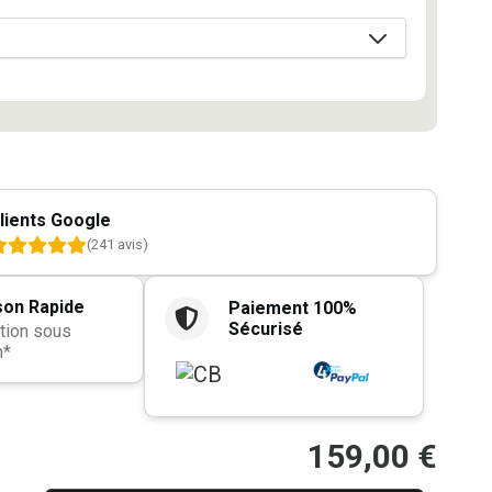
lients Google
(241 avis)
son Rapide
Paiement 100%
Sécurisé
tion sous
h*
159,00
€