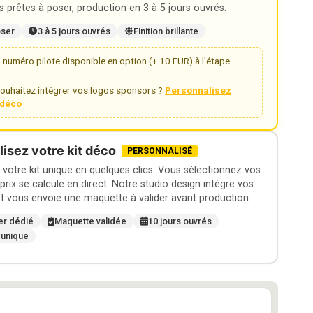
 prêtes à poser, production en 3 à 5 jours ouvrés.
oser
3 à 5 jours ouvrés
Finition brillante
numéro pilote disponible en option (+ 10 EUR) à l'étape
ouhaitez intégrer vos logos sponsors ?
Personnalisez
t déco
isez votre kit déco
PERSONNALISÉ
otre kit unique en quelques clics. Vous sélectionnez vos
 prix se calcule en direct. Notre studio design intègre vos
t vous envoie une maquette à valider avant production.
er dédié
Maquette validée
10 jours ouvrés
 unique