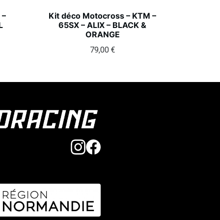
 –
Kit déco Motocross – KTM –
L
65SX – ALIX – BLACK &
ORANGE
79,00
€