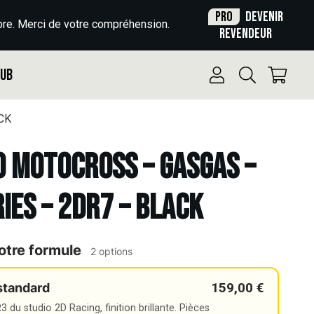
Pro
Devenir
re. Merci de votre compréhension.
revendeur
Pub
CK
o Motocross – GASGAS –
RIES – 2DR7 – BLACK
otre formule
2 options
159,00 €
standard
 du studio 2D Racing, finition brillante. Pièces