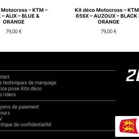
o Motocross – KTM –
Kit déco Motocross – KTM
 – ALIX – BLUE &
65SX – AUZOUX – BLACK 
ORANGE
ORANGE
79,00
€
79,00
€
ntact
s techniques de marquage
ice pose Kits déco
 riders
yens de paiement
tours
V
itique de confidentialité