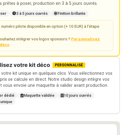
 prêtes à poser, production en 3 à 5 jours ouvrés.
oser
3 à 5 jours ouvrés
Finition brillante
numéro pilote disponible en option (+ 10 EUR) à l'étape
ouhaitez intégrer vos logos sponsors ?
Personnalisez
t déco
isez votre kit déco
PERSONNALISÉ
otre kit unique en quelques clics. Vous sélectionnez vos
 prix se calcule en direct. Notre studio design intègre vos
t vous envoie une maquette à valider avant production.
er dédié
Maquette validée
10 jours ouvrés
 unique