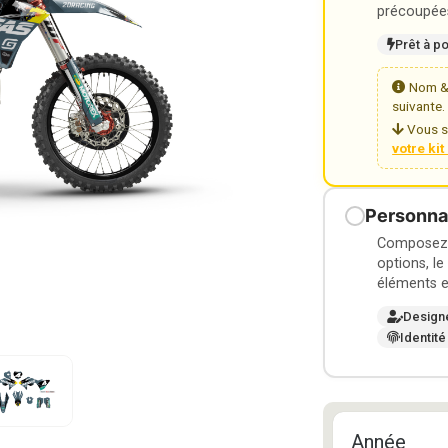
précoupées
Prêt à p
Nom & 
suivante.
Vous s
votre ki
Personnal
Composez v
options, le
éléments e
Design
Identité
Année