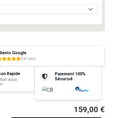
lients Google
(241 avis)
son Rapide
Paiement 100%
Sécurisé
tion sous
h*
159,00
€