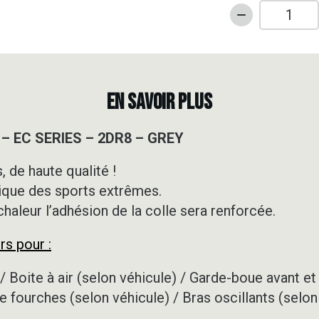
quantité
de
Kit
déco
Motocross
EN SAVOIR PLUS
-
GASGAS
 – EC SERIES – 2DR8 – GREY
-
EC
 de haute qualité !
SERIES
ique des sports extrêmes.
-
2DR8
 chaleur l’adhésion de la colle sera renforcée.
-
rs pour :
GREY
/ Boite à air (selon véhicule) / Garde-boue avant et 
e fourches (selon véhicule) / Bras oscillants (selon