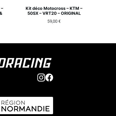
 –
Kit déco Motocross – KTM –
&
50SX – VRT20 – ORIGINAL
59,00
€