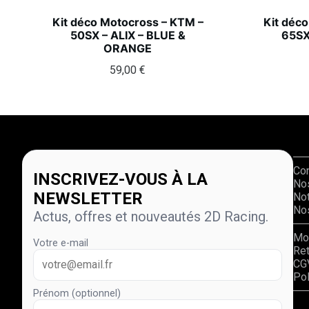
Kit déco Motocross – KTM –
Kit déc
50SX – ALIX – BLUE &
65SX
ORANGE
59,00
€
Co
INSCRIVEZ-VOUS À LA
No
NEWSLETTER
Not
Nos
Actus, offres et nouveautés 2D Racing.
Mo
Votre e-mail
Re
CG
Pol
Prénom (optionnel)