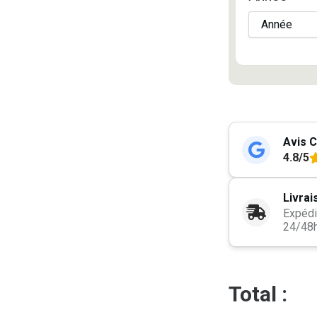
Avis C
4.8/5
Livrai
Expédi
24/48
Total :