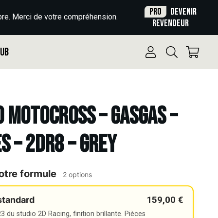
Pro
Devenir
re. Merci de votre compréhension.
revendeur
Pub
o Motocross – GASGAS –
ES – 2DR8 – GREY
otre formule
2 options
159,00 €
standard
 du studio 2D Racing, finition brillante. Pièces