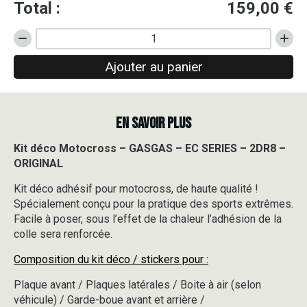
Total :
159,00
€
quantité
de
Ajouter au panier
Kit
déco
Motocross
-
EN SAVOIR PLUS
GASGAS
-
EC
Kit déco Motocross – GASGAS – EC SERIES – 2DR8 –
SERIES
ORIGINAL
-
2DR8
Kit déco adhésif pour motocross, de haute qualité !
-
Spécialement conçu pour la pratique des sports extrêmes.
ORIGINAL
Facile à poser, sous l’effet de la chaleur l’adhésion de la
colle sera renforcée.
Composition du kit déco / stickers pour :
Plaque avant / Plaques latérales / Boite à air (selon
véhicule) / Garde-boue avant et arrière /