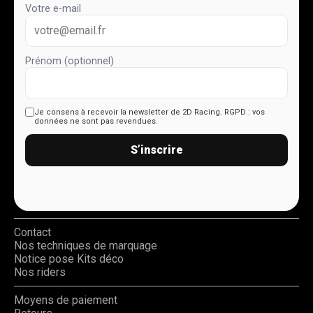
Votre e-mail
Prénom (optionnel)
Je consens à recevoir la newsletter de 2D Racing.
RGPD : vos
données ne sont pas revendues.
S’inscrire
Contact
Nos techniques de marquage
Notice pose Kits déco
Nos riders
Moyens de paiement