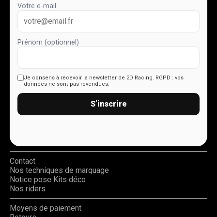
Votre e-mail
Prénom (optionnel)
Je consens à recevoir la newsletter de 2D Racing.
RGPD : vos
données ne sont pas revendues.
S’inscrire
Contact
Nos techniques de marquage
Notice pose Kits déco
Nos riders
Moyens de paiement