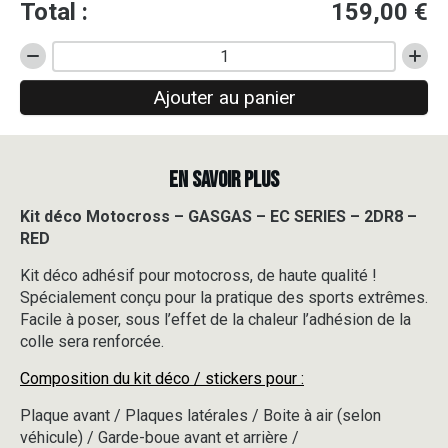
Total :
159,00
€
quantité
de
Ajouter au panier
Kit
déco
Motocross
-
EN SAVOIR PLUS
GASGAS
-
EC
Kit déco Motocross – GASGAS – EC SERIES – 2DR8 –
SERIES
RED
-
2DR8
Kit déco adhésif pour motocross, de haute qualité !
-
Spécialement conçu pour la pratique des sports extrêmes.
RED
Facile à poser, sous l’effet de la chaleur l’adhésion de la
colle sera renforcée.
Composition du kit déco / stickers pour :
Plaque avant / Plaques latérales / Boite à air (selon
véhicule) / Garde-boue avant et arrière /