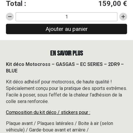
Total :
159,00
€
quantité
de
Ajouter au panier
Kit
déco
Motocross
-
EN SAVOIR PLUS
GASGAS
-
EC
Kit déco Motocross – GASGAS – EC SERIES – 2DR9 –
SERIES
BLUE
-
2DR9
Kit déco adhésif pour motocross, de haute qualité !
-
Spécialement conçu pour la pratique des sports extrêmes.
BLUE
Facile à poser, sous l’effet de la chaleur l’adhésion de la
colle sera renforcée.
Composition du kit déco / stickers pour :
Plaque avant / Plaques latérales / Boite à air (selon
véhicule) / Garde-boue avant et arrière /