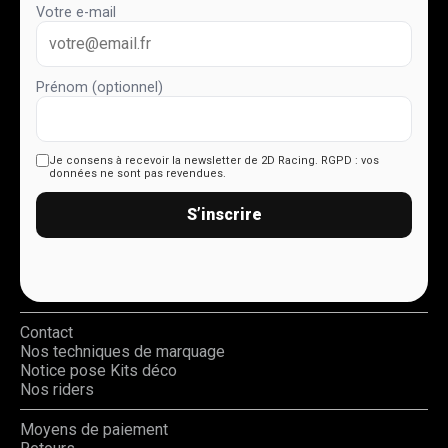
Votre e-mail
Prénom (optionnel)
Je consens à recevoir la newsletter de 2D Racing.
RGPD : vos
données ne sont pas revendues.
S’inscrire
Contact
Nos techniques de marquage
Notice pose Kits déco
Nos riders
Moyens de paiement