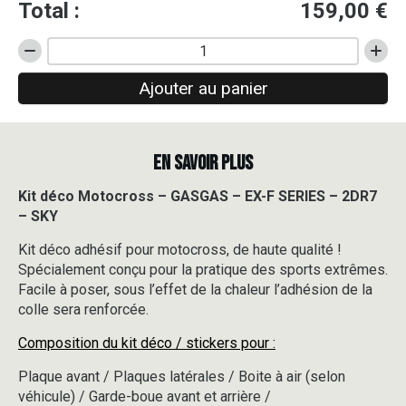
Total :
159,00
€
quantité
de
Ajouter au panier
Kit
déco
Motocross
-
EN SAVOIR PLUS
GASGAS
-
EX-
Kit déco Motocross – GASGAS – EX-F SERIES – 2DR7
F
– SKY
SERIES
-
Kit déco adhésif pour motocross, de haute qualité !
2DR7
Spécialement conçu pour la pratique des sports extrêmes.
-
Facile à poser, sous l’effet de la chaleur l’adhésion de la
SKY
colle sera renforcée.
Composition du kit déco / stickers pour :
Plaque avant / Plaques latérales / Boite à air (selon
véhicule) / Garde-boue avant et arrière /