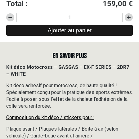
Total :
159,00
€
quantité
de
Ajouter au panier
Kit
déco
Motocross
-
EN SAVOIR PLUS
GASGAS
-
EX-
Kit déco Motocross – GASGAS – EX-F SERIES – 2DR7
F
– WHITE
SERIES
-
Kit déco adhésif pour motocross, de haute qualité !
2DR7
Spécialement conçu pour la pratique des sports extrêmes.
-
Facile à poser, sous l’effet de la chaleur l’adhésion de la
WHITE
colle sera renforcée.
Composition du kit déco / stickers pour :
Plaque avant / Plaques latérales / Boite à air (selon
véhicule) / Garde-boue avant et arrière /