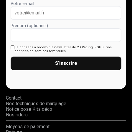
Votre e-mail
Prénom (optionnel)
Je consens à recevoir la newsletter de 2D Racing.
RGPD : vos
données ne sont pas revendues.
S’inscrire
Contact
Nos techniques de marquage
Notice pose Kits déco
Nos riders
Moyens de paiement