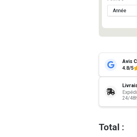
Avis C
4.8/5
Livrai
Expédi
24/48
Total :