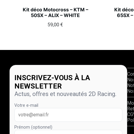
Kit déco Motocross – KTM –
Kit déc
50SX – ALIX – WHITE
65SX –
59,00
€
Co
INSCRIVEZ-VOUS À LA
No
NEWSLETTER
Not
Nos
Actus, offres et nouveautés 2D Racing.
Mo
Votre e-mail
Re
CG
Pol
Prénom (optionnel)