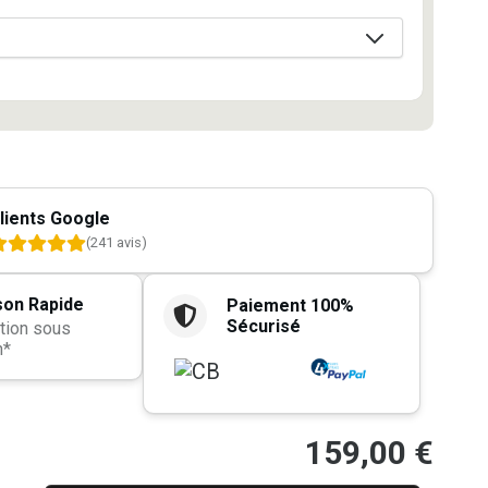
lients Google
(241 avis)
son Rapide
Paiement 100%
Sécurisé
tion sous
h*
159,00
€