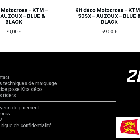
o Motocross – KTM –
Kit déco Motocross – KTM
 AUZOUX – BLUE &
50SX – AUZOUX – BLUE 
BLACK
BLACK
79,00
€
59,00
€
ntact
s techniques de marquage
ice pose Kits déco
 riders
yens de paiement
tours
V
itique de confidentialité