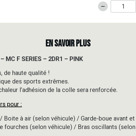
quantité
de
Kit
déco
Motocross
EN SAVOIR PLUS
-
GASGAS
– MC F SERIES – 2DR1 – PINK
-
MC
 de haute qualité !
F
ique des sports extrêmes.
SERIES
-
 chaleur l’adhésion de la colle sera renforcée.
2DR1
rs pour :
-
PINK
/ Boite à air (selon véhicule) / Garde-boue avant et 
e fourches (selon véhicule) / Bras oscillants (selon