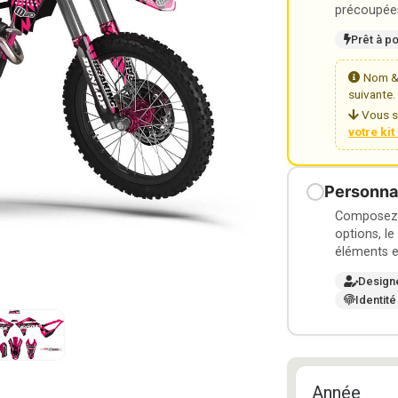
précoupées
Prêt à p
Nom & 
suivante.
Vous s
votre ki
Personnal
Composez v
options, le
éléments e
Design
Identité
Année