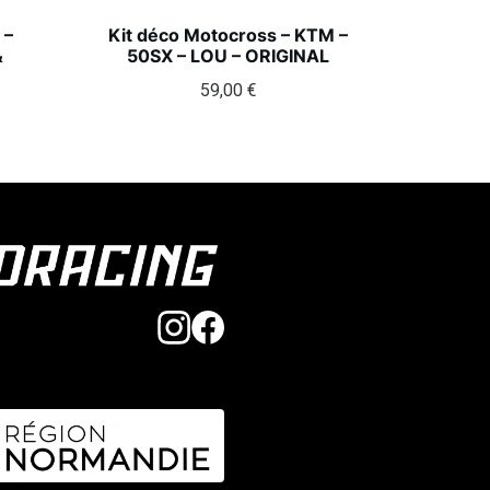
 –
Kit déco Motocross – KTM –
&
50SX – LOU – ORIGINAL
59,00
€