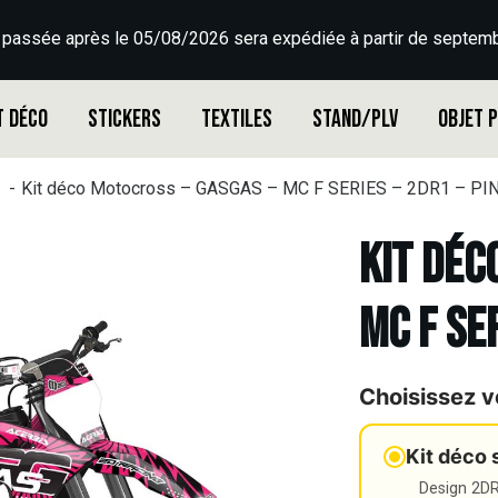
 passée après le 05/08/2026 sera expédiée à partir de septemb
t déco
Stickers
Textiles
Stand/PLV
Objet 
Kit déco Motocross – GASGAS – MC F SERIES – 2DR1 – PI
Kit déc
MC F SER
Choisissez v
Kit déco 
Design 2DR3