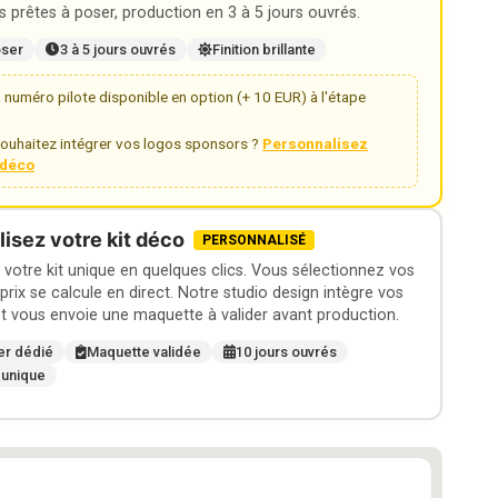
 prêtes à poser, production en 3 à 5 jours ouvrés.
oser
3 à 5 jours ouvrés
Finition brillante
numéro pilote disponible en option (+ 10 EUR) à l'étape
ouhaitez intégrer vos logos sponsors ?
Personnalisez
t déco
isez votre kit déco
PERSONNALISÉ
otre kit unique en quelques clics. Vous sélectionnez vos
 prix se calcule en direct. Notre studio design intègre vos
t vous envoie une maquette à valider avant production.
er dédié
Maquette validée
10 jours ouvrés
 unique