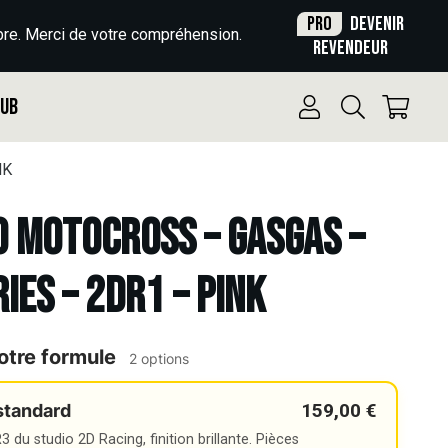
Pro
Devenir
re. Merci de votre compréhension.
revendeur
Pub
NK
o Motocross – GASGAS –
IES – 2DR1 – PINK
otre formule
2 options
159,00 €
standard
 du studio 2D Racing, finition brillante. Pièces