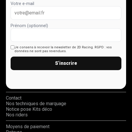
Votre e-mail
Prénom (optionnel)
Je consens à recevoir la newsletter de 2D Racing.
RGPD : vos
données ne sont pas revendues.
S’inscrire
Contact
Nos techniques de marquage
Notice pose Kits déco
Nos riders
Moyens de paiement