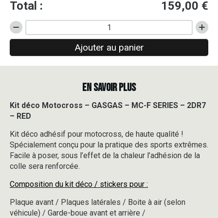
Total :
159,00
€
quantité
de
Ajouter au panier
Kit
déco
Motocross
-
EN SAVOIR PLUS
GASGAS
-
MC-
Kit déco Motocross – GASGAS – MC-F SERIES – 2DR7
F
– RED
SERIES
-
Kit déco adhésif pour motocross, de haute qualité !
2DR7
Spécialement conçu pour la pratique des sports extrêmes.
-
Facile à poser, sous l’effet de la chaleur l’adhésion de la
RED
colle sera renforcée.
Composition du kit déco / stickers pour :
Plaque avant / Plaques latérales / Boite à air (selon
véhicule) / Garde-boue avant et arrière /