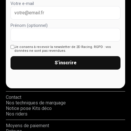
Votre e-mail
Prénom (optionnel)
Je consens à recevoir la newsletter de 2D Racing.
RGPD : vos
données ne sont pas revendues.
S’inscrire
Contact
Nos techniques de marquage
Notice pose Kits déco
Nos riders
Moyens de paiement