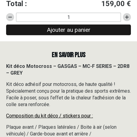
Total :
159,00
€
quantité
de
Ajouter au panier
Kit
déco
Motocross
-
EN SAVOIR PLUS
GASGAS
-
MC-
Kit déco Motocross – GASGAS – MC-F SERIES – 2DR8
F
– GREY
SERIES
-
Kit déco adhésif pour motocross, de haute qualité !
2DR8
Spécialement conçu pour la pratique des sports extrêmes.
-
Facile à poser, sous l’effet de la chaleur l’adhésion de la
GREY
colle sera renforcée.
Composition du kit déco / stickers pour :
Plaque avant / Plaques latérales / Boite à air (selon
véhicule) / Garde-boue avant et arrière /