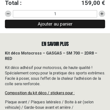
Total :
159,00
€
quantité
de
Ajouter au panier
Kit
déco
Motocross
-
EN SAVOIR PLUS
GASGAS
-
SM
Kit déco Motocross – GASGAS – SM 700 – 2DR8 –
700
RED
-
2DR8
Kit déco adhésif pour motocross, de haute qualité !
-
Spécialement conçu pour la pratique des sports extrêmes.
RED
Facile à poser, sous l’effet de la chaleur l’adhésion de la
colle sera renforcée.
Composition du kit déco / stickers pour :
Plaque avant / Plaques latérales / Boite à air (selon
véhicule) / Garde-boue avant et arrière /