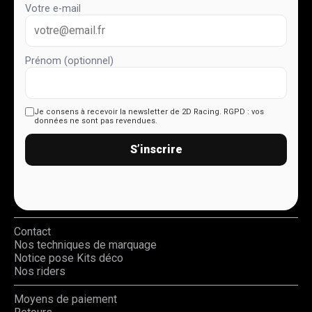
Votre e-mail
Prénom (optionnel)
Je consens à recevoir la newsletter de 2D Racing.
RGPD : vos
données ne sont pas revendues.
S’inscrire
Contact
Nos techniques de marquage
Notice pose Kits déco
Nos riders
Moyens de paiement