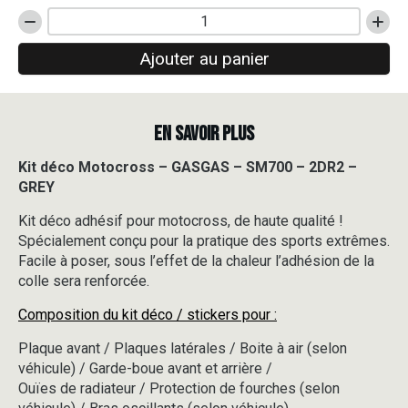
quantité
de
Ajouter au panier
Kit
déco
Motocross
-
EN SAVOIR PLUS
GASGAS
-
SM700
Kit déco Motocross – GASGAS – SM700 – 2DR2 –
-
GREY
2DR2
-
Kit déco adhésif pour motocross, de haute qualité !
GREY
Spécialement conçu pour la pratique des sports extrêmes.
Facile à poser, sous l’effet de la chaleur l’adhésion de la
colle sera renforcée.
Composition du kit déco / stickers pour :
Plaque avant / Plaques latérales / Boite à air (selon
véhicule) / Garde-boue avant et arrière /
Ouïes de radiateur / Protection de fourches (selon