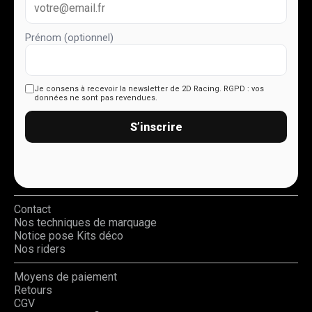
Prénom (optionnel)
Je consens à recevoir la newsletter de 2D Racing.
RGPD : vos
données ne sont pas revendues.
S’inscrire
Contact
Nos techniques de marquage
Notice pose Kits déco
Nos riders
Moyens de paiement
Retours
CGV