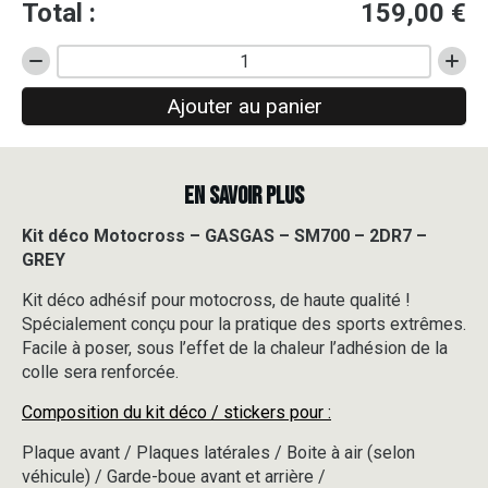
Total :
159,00
€
quantité
de
Ajouter au panier
Kit
déco
Motocross
-
EN SAVOIR PLUS
GASGAS
-
SM700
Kit déco Motocross – GASGAS – SM700 – 2DR7 –
-
GREY
2DR7
-
Kit déco adhésif pour motocross, de haute qualité !
GREY
Spécialement conçu pour la pratique des sports extrêmes.
Facile à poser, sous l’effet de la chaleur l’adhésion de la
colle sera renforcée.
Composition du kit déco / stickers pour :
Plaque avant / Plaques latérales / Boite à air (selon
véhicule) / Garde-boue avant et arrière /