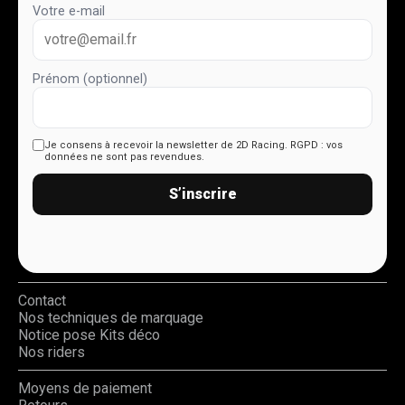
Votre e-mail
Prénom (optionnel)
Je consens à recevoir la newsletter de 2D Racing.
RGPD : vos
données ne sont pas revendues.
S’inscrire
Contact
Nos techniques de marquage
Notice pose Kits déco
Nos riders
Moyens de paiement