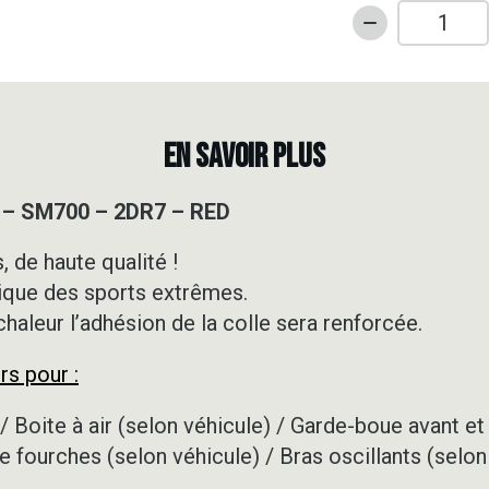
quantité
de
Kit
déco
Motocross
EN SAVOIR PLUS
-
GASGAS
 – SM700 – 2DR7 – RED
-
SM700
 de haute qualité !
-
ique des sports extrêmes.
2DR7
-
 chaleur l’adhésion de la colle sera renforcée.
RED
rs pour :
/ Boite à air (selon véhicule) / Garde-boue avant et 
e fourches (selon véhicule) / Bras oscillants (selon