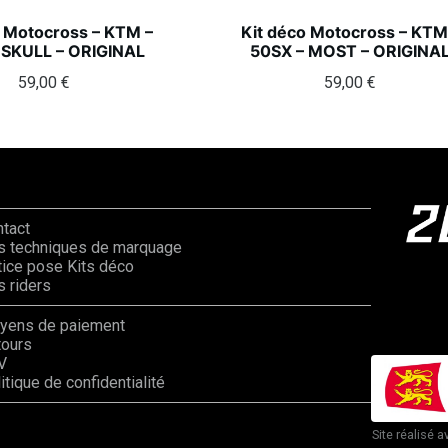
o Motocross – KTM –
Kit déco Motocross – KTM
 SKULL – ORIGINAL
50SX – MOST – ORIGINA
59,00
€
59,00
€
ntact
s techniques de marquage
ice pose Kits déco
 riders
yens de paiement
tours
V
itique de confidentialité
Site réalisé a