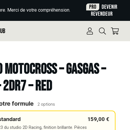
Pro
Devenir
re. Merci de votre compréhension.
revendeur
Pub
o Motocross – GASGAS –
 2DR7 – RED
otre formule
2 options
159,00 €
standard
 du studio 2D Racing, finition brillante. Pièces