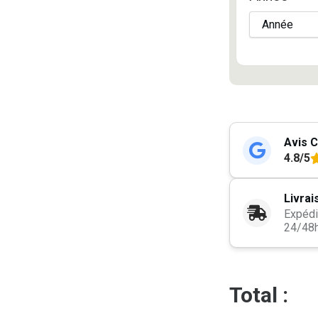
Avis C
4.8/5
Livrai
Expédi
24/48
Total :