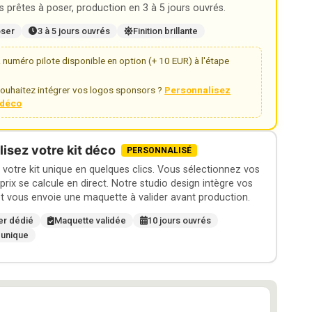
 prêtes à poser, production en 3 à 5 jours ouvrés.
oser
3 à 5 jours ouvrés
Finition brillante
numéro pilote disponible en option (+ 10 EUR) à l'étape
ouhaitez intégrer vos logos sponsors ?
Personnalisez
t déco
isez votre kit déco
PERSONNALISÉ
otre kit unique en quelques clics. Vous sélectionnez vos
 prix se calcule en direct. Notre studio design intègre vos
t vous envoie une maquette à valider avant production.
er dédié
Maquette validée
10 jours ouvrés
 unique