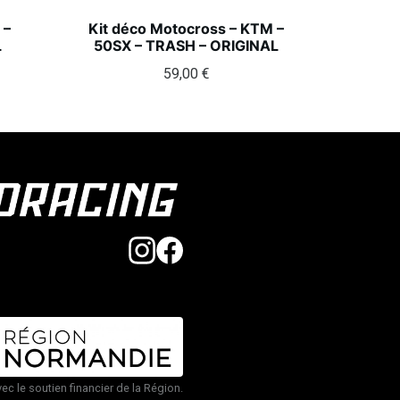
 –
Kit déco Motocross – KTM –
L
50SX – TRASH – ORIGINAL
59,00
€
vec le soutien financier de la Région.