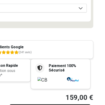
lients Google
(241 avis)
son Rapide
Paiement 100%
Sécurisé
tion sous
h*
159,00
€