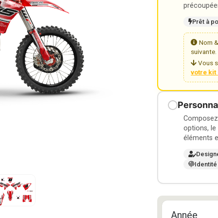
précoupées
Prêt à p
Nom & 
suivante.
Vous s
votre ki
Personnal
Composez v
options, le
éléments e
Design
Identité
Année