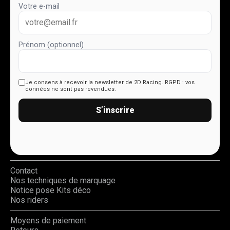
Votre e-mail
Prénom (optionnel)
Je consens à recevoir la newsletter de 2D Racing.
RGPD : vos
données ne sont pas revendues.
S’inscrire
Contact
Nos techniques de marquage
Notice pose Kits déco
Nos riders
Moyens de paiement