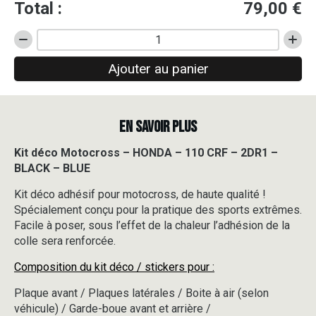
Total :
79,00
€
quantité
de
Ajouter au panier
Kit
déco
Motocross
-
EN SAVOIR PLUS
HONDA
-
110
Kit déco Motocross – HONDA – 110 CRF – 2DR1 –
CRF
BLACK – BLUE
-
2DR1
Kit déco adhésif pour motocross, de haute qualité !
-
Spécialement conçu pour la pratique des sports extrêmes.
BLACK
Facile à poser, sous l’effet de la chaleur l’adhésion de la
-
colle sera renforcée.
BLUE
Composition du kit déco / stickers pour :
Plaque avant / Plaques latérales / Boite à air (selon
véhicule) / Garde-boue avant et arrière /