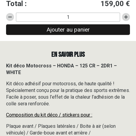
Total :
159,00
€
quantité
de
Ajouter au panier
Kit
déco
Motocross
-
EN SAVOIR PLUS
HONDA
-
125
Kit déco Motocross – HONDA – 125 CR – 2DR1 –
CR
WHITE
-
2DR1
Kit déco adhésif pour motocross, de haute qualité !
-
Spécialement conçu pour la pratique des sports extrêmes.
WHITE
Facile à poser, sous l’effet de la chaleur l’adhésion de la
colle sera renforcée.
Composition du kit déco / stickers pour :
Plaque avant / Plaques latérales / Boite à air (selon
véhicule) / Garde-boue avant et arrière /