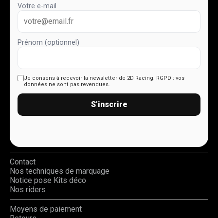
Votre e-mail
Prénom (optionnel)
Je consens à recevoir la newsletter de 2D Racing.
RGPD : vos
données ne sont pas revendues.
S’inscrire
Contact
Nos techniques de marquage
Notice pose Kits déco
Nos riders
Moyens de paiement