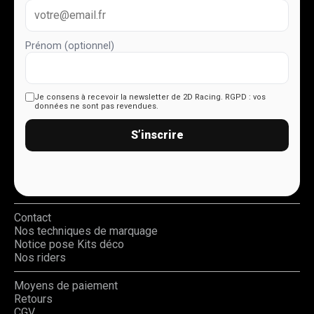
Prénom (optionnel)
Je consens à recevoir la newsletter de 2D Racing.
RGPD : vos
données ne sont pas revendues.
S’inscrire
Contact
Nos techniques de marquage
Notice pose Kits déco
Nos riders
Moyens de paiement
Retours
CGV