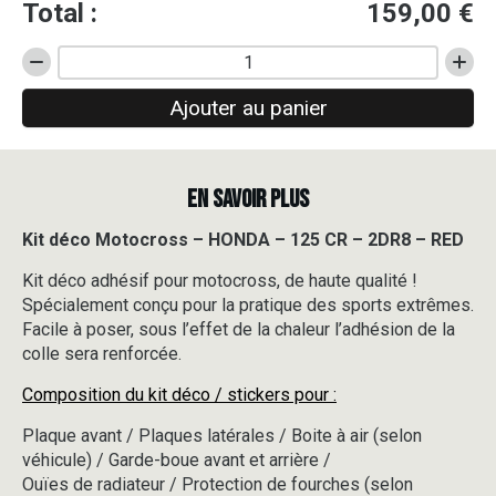
Total :
159,00
€
quantité
de
Ajouter au panier
Kit
déco
Motocross
-
EN SAVOIR PLUS
HONDA
-
125
Kit déco Motocross – HONDA – 125 CR – 2DR8 – RED
CR
Kit déco adhésif pour motocross, de haute qualité !
-
2DR8
Spécialement conçu pour la pratique des sports extrêmes.
-
Facile à poser, sous l’effet de la chaleur l’adhésion de la
RED
colle sera renforcée.
Composition du kit déco / stickers pour :
Plaque avant / Plaques latérales / Boite à air (selon
véhicule) / Garde-boue avant et arrière /
Ouïes de radiateur / Protection de fourches (selon