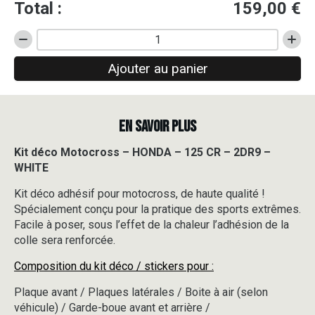
Total :
159,00
€
quantité
de
Ajouter au panier
Kit
déco
Motocross
-
EN SAVOIR PLUS
HONDA
-
125
Kit déco Motocross – HONDA – 125 CR – 2DR9 –
CR
WHITE
-
2DR9
Kit déco adhésif pour motocross, de haute qualité !
-
Spécialement conçu pour la pratique des sports extrêmes.
WHITE
Facile à poser, sous l’effet de la chaleur l’adhésion de la
colle sera renforcée.
Composition du kit déco / stickers pour :
Plaque avant / Plaques latérales / Boite à air (selon
véhicule) / Garde-boue avant et arrière /