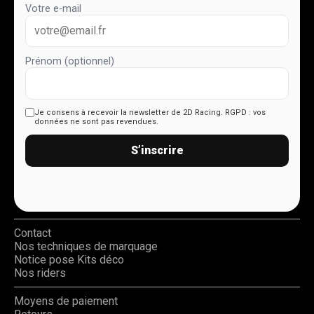
Votre e-mail
Prénom (optionnel)
Je consens à recevoir la newsletter de 2D Racing.
RGPD : vos
données ne sont pas revendues.
S’inscrire
Contact
Nos techniques de marquage
Notice pose Kits déco
Nos riders
Moyens de paiement