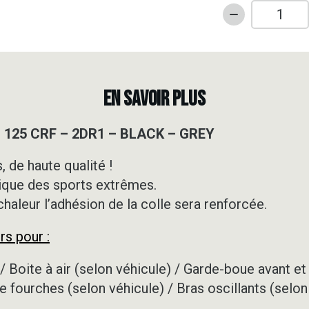
quantité
de
Kit
déco
Motocross
EN SAVOIR PLUS
-
HONDA
– 125 CRF – 2DR1 – BLACK – GREY
-
125
 de haute qualité !
CRF
ique des sports extrêmes.
-
2DR1
 chaleur l’adhésion de la colle sera renforcée.
-
rs pour :
BLACK
-
/ Boite à air (selon véhicule) / Garde-boue avant et 
GREY
e fourches (selon véhicule) / Bras oscillants (selon