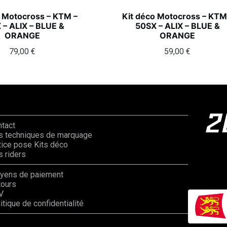
o Motocross – KTM –
Kit déco Motocross – KTM
 – ALIX – BLUE &
50SX – ALIX – BLUE &
ORANGE
ORANGE
79,00
€
59,00
€
ntact
s techniques de marquage
ice pose Kits déco
 riders
yens de paiement
tours
V
itique de confidentialité