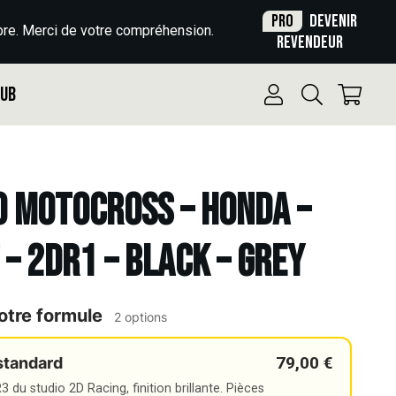
Pro
Devenir
re. Merci de votre compréhension.
revendeur
Pub
o Motocross – HONDA –
 – 2DR1 – BLACK – GREY
otre formule
2 options
79,00 €
standard
 du studio 2D Racing, finition brillante. Pièces