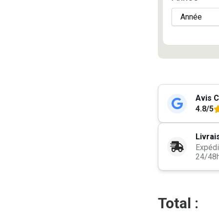
Avis C
4.8/5
Livrai
Expédi
24/48
Total :