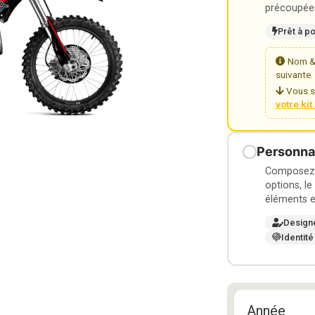
précoupées
Prêt à p
Nom & 
suivante.
Vous s
votre ki
Personnal
Composez v
options, le
éléments e
Design
Identité
Année