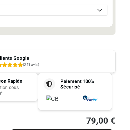
lients Google
(241 avis)
son Rapide
Paiement 100%
Sécurisé
tion sous
h*
79,00
€