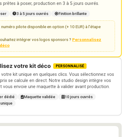
 prêtes à poser, production en 3 à 5 jours ouvrés.
oser
3 à 5 jours ouvrés
Finition brillante
numéro pilote disponible en option (+ 10 EUR) à l'étape
ouhaitez intégrer vos logos sponsors ?
Personnalisez
t déco
isez votre kit déco
PERSONNALISÉ
otre kit unique en quelques clics. Vous sélectionnez vos
 prix se calcule en direct. Notre studio design intègre vos
t vous envoie une maquette à valider avant production.
er dédié
Maquette validée
10 jours ouvrés
 unique