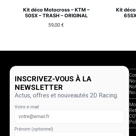
Kit déco Motocross – KTM –
Kit déc
50SX – TRASH – ORIGINAL
65SX
59,00
€
Co
INSCRIVEZ-VOUS À LA
No
NEWSLETTER
Not
Nos
Actus, offres et nouveautés 2D Racing.
Mo
Votre e-mail
Re
CG
Pol
Prénom (optionnel)