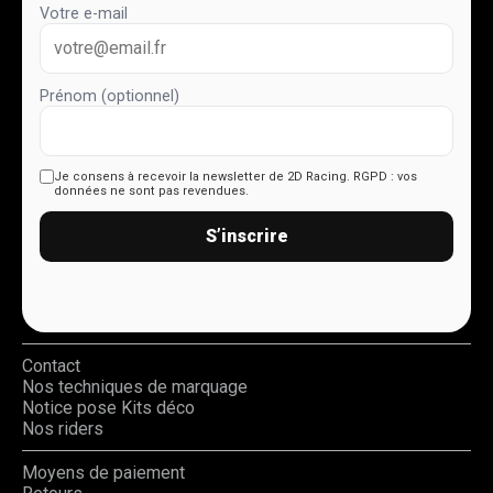
Votre e-mail
Prénom (optionnel)
Je consens à recevoir la newsletter de 2D Racing.
RGPD : vos
données ne sont pas revendues.
S’inscrire
Contact
Nos techniques de marquage
Notice pose Kits déco
Nos riders
Moyens de paiement