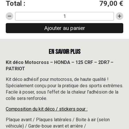
Total :
79,00
€
quantité
de
Ajouter au panier
Kit
déco
Motocross
-
EN SAVOIR PLUS
HONDA
-
125
Kit déco Motocross – HONDA – 125 CRF – 2DR7 –
CRF
PATRIOT
-
2DR7
Kit déco adhésif pour motocross, de haute qualité !
-
Spécialement conçu pour la pratique des sports extrêmes.
PATRIOT
Facile à poser, sous l’effet de la chaleur l’adhésion de la
colle sera renforcée.
Composition du kit déco / stickers pour :
Plaque avant / Plaques latérales / Boite à air (selon
véhicule) / Garde-boue avant et arrière /