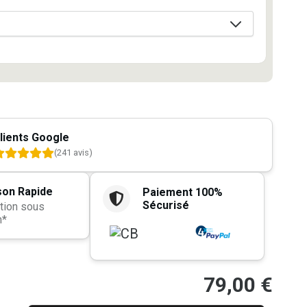
lients Google
(241 avis)
son Rapide
Paiement 100%
Sécurisé
tion sous
h*
79,00
€