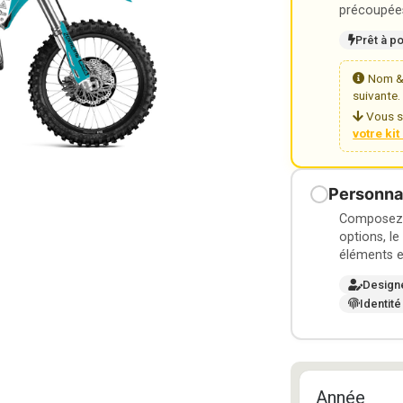
précoupées
Prêt à p
Nom & 
suivante.
Vous s
votre ki
Personnal
Composez v
options, le
éléments e
Design
Identité
Année