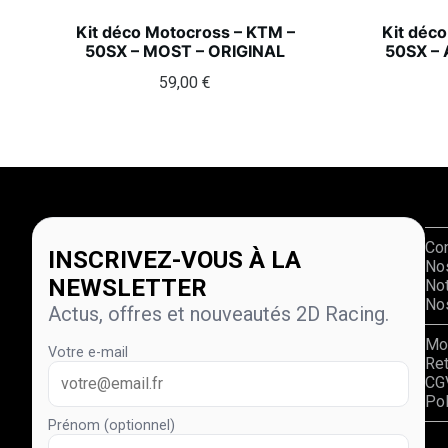
Kit déco Motocross – KTM –
Kit déc
50SX – MOST – ORIGINAL
50SX –
59,00
€
Co
INSCRIVEZ-VOUS À LA
No
NEWSLETTER
Not
Nos
Actus, offres et nouveautés 2D Racing.
Mo
Votre e-mail
Re
CG
Pol
Prénom (optionnel)