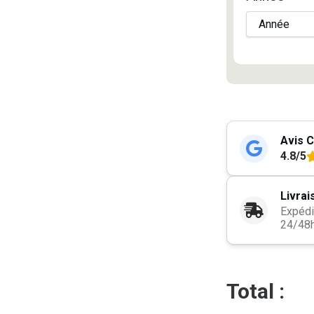
Avis C
4.8/5
Livrai
Expédi
24/48
Total :