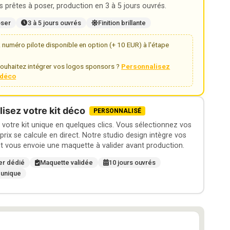
 prêtes à poser, production en 3 à 5 jours ouvrés.
oser
3 à 5 jours ouvrés
Finition brillante
numéro pilote disponible en option (+ 10 EUR) à l'étape
ouhaitez intégrer vos logos sponsors ?
Personnalisez
t déco
isez votre kit déco
PERSONNALISÉ
otre kit unique en quelques clics. Vous sélectionnez vos
 prix se calcule en direct. Notre studio design intègre vos
t vous envoie une maquette à valider avant production.
er dédié
Maquette validée
10 jours ouvrés
 unique