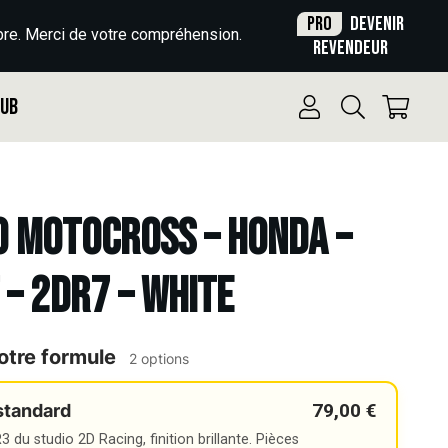
Pro
Devenir
re. Merci de votre compréhension.
revendeur
Pub
o Motocross – HONDA –
 – 2DR7 – WHITE
otre formule
2 options
79,00 €
standard
 du studio 2D Racing, finition brillante. Pièces