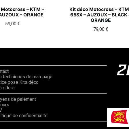
o Motocross – KTM –
Kit déco Motocross – KTM
 AUZOUX – ORANGE
65SX – AUZOUX – BLACK 
ORANGE
59,00
€
79,00
€
ntact
s techniques de marquage
ice pose Kits déco
 riders
yens de paiement
tours
V
itique de confidentialité