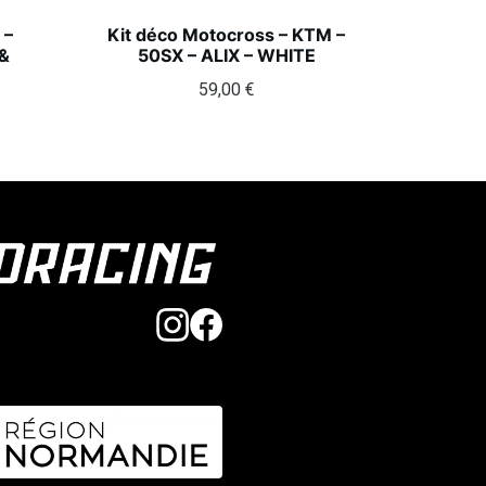
 –
Kit déco Motocross – KTM –
&
50SX – ALIX – WHITE
59,00
€