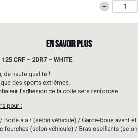
quantité
de
Kit
déco
Motocross
EN SAVOIR PLUS
-
HONDA
 125 CRF – 2DR7 – WHITE
-
125
 de haute qualité !
CRF
ique des sports extrêmes.
-
2DR7
 chaleur l’adhésion de la colle sera renforcée.
-
rs pour :
WHITE
/ Boite à air (selon véhicule) / Garde-boue avant et 
e fourches (selon véhicule) / Bras oscillants (selon