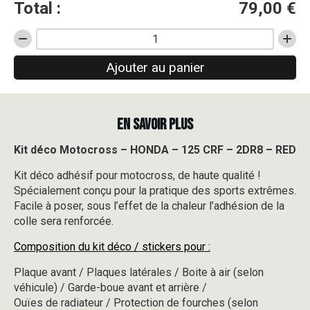
Total :
79,00
€
quantité
de
Ajouter au panier
Kit
déco
Motocross
-
EN SAVOIR PLUS
HONDA
-
125
Kit déco Motocross – HONDA – 125 CRF – 2DR8 – RED
CRF
Kit déco adhésif pour motocross, de haute qualité !
-
2DR8
Spécialement conçu pour la pratique des sports extrêmes.
-
Facile à poser, sous l’effet de la chaleur l’adhésion de la
RED
colle sera renforcée.
Composition du kit déco / stickers pour :
Plaque avant / Plaques latérales / Boite à air (selon
véhicule) / Garde-boue avant et arrière /
Ouïes de radiateur / Protection de fourches (selon