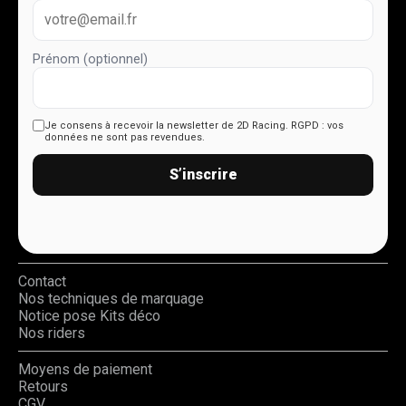
Prénom (optionnel)
Je consens à recevoir la newsletter de 2D Racing.
RGPD : vos
données ne sont pas revendues.
S’inscrire
Contact
Nos techniques de marquage
Notice pose Kits déco
Nos riders
Moyens de paiement
Retours
CGV