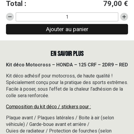
Total :
79,00
€
quantité
de
Ajouter au panier
Kit
déco
Motocross
-
EN SAVOIR PLUS
HONDA
-
125
Kit déco Motocross – HONDA – 125 CRF – 2DR9 – RED
CRF
Kit déco adhésif pour motocross, de haute qualité !
-
2DR9
Spécialement conçu pour la pratique des sports extrêmes.
-
Facile à poser, sous l’effet de la chaleur l’adhésion de la
RED
colle sera renforcée.
Composition du kit déco / stickers pour :
Plaque avant / Plaques latérales / Boite à air (selon
véhicule) / Garde-boue avant et arrière /
Ouïes de radiateur / Protection de fourches (selon