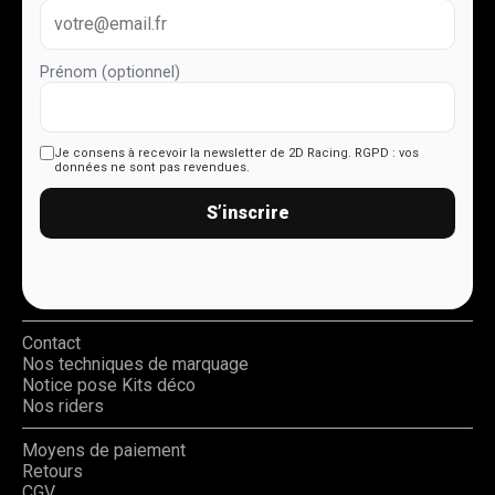
Prénom (optionnel)
Je consens à recevoir la newsletter de 2D Racing.
RGPD : vos
données ne sont pas revendues.
S’inscrire
Contact
Nos techniques de marquage
Notice pose Kits déco
Nos riders
Moyens de paiement
Retours
CGV