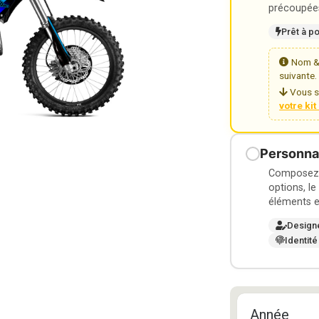
précoupées
Prêt à p
Nom & 
suivante.
Vous s
votre ki
Personnal
Composez v
options, le
éléments e
Design
Identité
Année