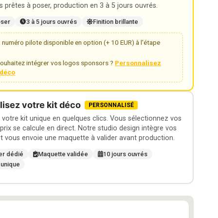
 prêtes à poser, production en 3 à 5 jours ouvrés.
oser
3 à 5 jours ouvrés
Finition brillante
numéro pilote disponible en option (+ 10 EUR) à l'étape
ouhaitez intégrer vos logos sponsors ?
Personnalisez
t déco
isez votre kit déco
PERSONNALISÉ
otre kit unique en quelques clics. Vous sélectionnez vos
 prix se calcule en direct. Notre studio design intègre vos
t vous envoie une maquette à valider avant production.
er dédié
Maquette validée
10 jours ouvrés
 unique