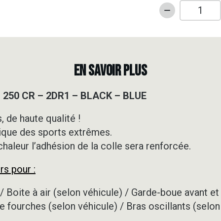
quantité
de
Kit
déco
Motocross
EN SAVOIR PLUS
-
HONDA
 250 CR – 2DR1 – BLACK – BLUE
-
250
 de haute qualité !
CR
ique des sports extrêmes.
-
2DR1
 chaleur l’adhésion de la colle sera renforcée.
-
rs pour :
BLACK
-
/ Boite à air (selon véhicule) / Garde-boue avant et 
BLUE
e fourches (selon véhicule) / Bras oscillants (selon