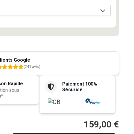
lients Google
(241 avis)
son Rapide
Paiement 100%
Sécurisé
tion sous
h*
159,00
€