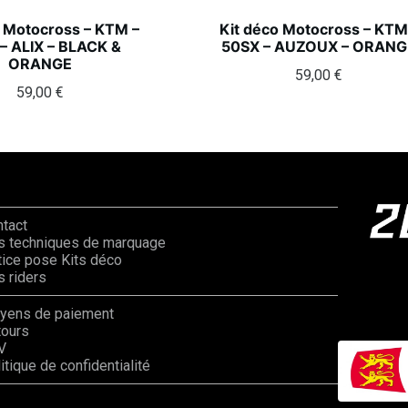
o Motocross – KTM –
Kit déco Motocross – KTM
– ALIX – BLACK &
50SX – AUZOUX – ORANG
ORANGE
59,00
€
59,00
€
ntact
s techniques de marquage
ice pose Kits déco
 riders
yens de paiement
tours
V
itique de confidentialité