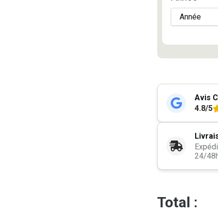
Avis C
4.8/5
Livrai
Expédi
24/48
Total :