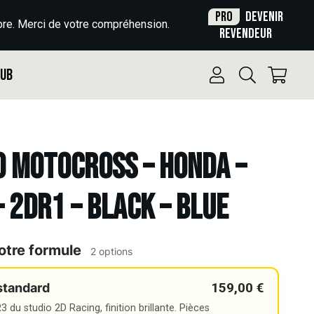
Pro
Devenir
re. Merci de votre compréhension.
revendeur
Pub
o Motocross – HONDA –
– 2DR1 – BLACK – BLUE
otre formule
2 options
159,00 €
standard
 du studio 2D Racing, finition brillante. Pièces