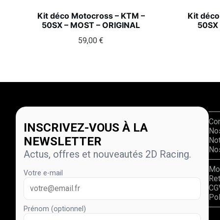
Kit déco Motocross – KTM –
Kit déc
50SX – MOST – ORIGINAL
50SX 
59,00
€
Co
INSCRIVEZ-VOUS À LA
No
NEWSLETTER
Not
Nos
Actus, offres et nouveautés 2D Racing.
Mo
Votre e-mail
Re
CG
Pol
Prénom (optionnel)