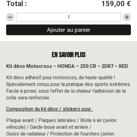
Total :
159,00
€
quantité
de
Ajouter au panier
Kit
déco
Motocross
-
EN SAVOIR PLUS
HONDA
-
250
Kit déco Motocross – HONDA – 250 CR – 2DR7 – RED
CR
Kit déco adhésif pour motocross, de haute qualité !
-
2DR7
Spécialement conçu pour la pratique des sports extrêmes.
-
Facile à poser, sous l’effet de la chaleur l’adhésion de la
RED
colle sera renforcée.
Composition du kit déco / stickers pour :
Plaque avant / Plaques latérales / Boite à air (selon
véhicule) / Garde-boue avant et arrière /
Ouïes de radiateur / Protection de fourches (selon