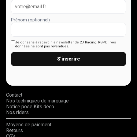
Prénom (optionnel)
Je consens à recevoir la newsletter de 2D Racing.
RGPD : vos
données ne sont pas revendues.
S’inscrire
Contact
Nos techniques de marquage
Notice pose Kits déco
Nos riders
Moyens de paiement
Retours
CGV