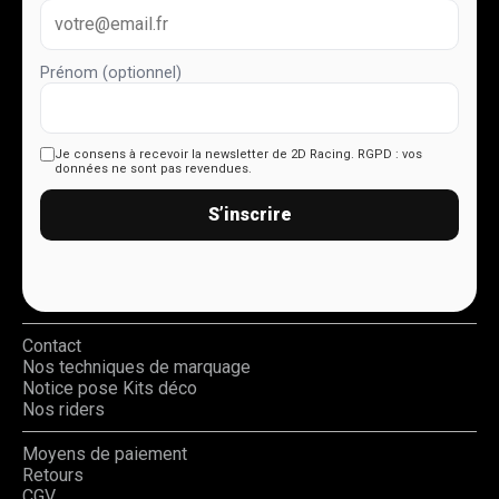
Prénom (optionnel)
Je consens à recevoir la newsletter de 2D Racing.
RGPD : vos
données ne sont pas revendues.
S’inscrire
Contact
Nos techniques de marquage
Notice pose Kits déco
Nos riders
Moyens de paiement
Retours
CGV