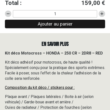
Total :
159,00
€
quantité
de
Ajouter au panier
Kit
déco
Motocross
-
EN SAVOIR PLUS
HONDA
-
250
Kit déco Motocross – HONDA – 250 CR – 2DR8 – RED
CR
Kit déco adhésif pour motocross, de haute qualité !
-
2DR8
Spécialement conçu pour la pratique des sports extrêmes.
-
Facile à poser, sous l’effet de la chaleur l’adhésion de la
RED
colle sera renforcée.
Composition du kit déco / stickers pour :
Plaque avant / Plaques latérales / Boite à air (selon
véhicule) / Garde-boue avant et arrière /
Ouïes de radiateur / Protection de fourches (selon