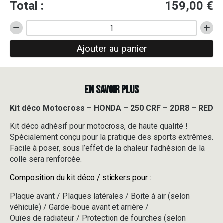
Total :
159,00
€
quantité
de
Ajouter au panier
Kit
déco
Motocross
-
EN SAVOIR PLUS
HONDA
-
250
Kit déco Motocross – HONDA – 250 CRF – 2DR8 – RED
CRF
Kit déco adhésif pour motocross, de haute qualité !
-
2DR8
Spécialement conçu pour la pratique des sports extrêmes.
-
Facile à poser, sous l’effet de la chaleur l’adhésion de la
RED
colle sera renforcée.
Composition du kit déco / stickers pour :
Plaque avant / Plaques latérales / Boite à air (selon
véhicule) / Garde-boue avant et arrière /
Ouïes de radiateur / Protection de fourches (selon