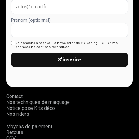
Prénom (optionnel)
Je consens à recevoir la newsletter de 2D Racing.
RGPD : vos
données ne sont pas revendues.
S’inscrire
Contact
Nos techniques de marquage
Notice pose Kits déco
Nos riders
Moyens de paiement
Retours
CGV