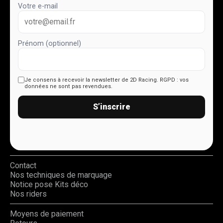
Votre e-mail
Prénom (optionnel)
Je consens à recevoir la newsletter de 2D Racing.
RGPD : vos
données ne sont pas revendues.
S’inscrire
Contact
Nos techniques de marquage
Notice pose Kits déco
Nos riders
Moyens de paiement