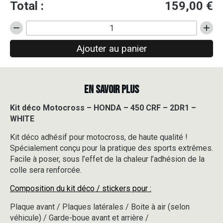
Total :
159,00
€
quantité
de
Ajouter au panier
Kit
déco
Motocross
-
EN SAVOIR PLUS
HONDA
-
450
Kit déco Motocross – HONDA – 450 CRF – 2DR1 –
CRF
WHITE
-
2DR1
Kit déco adhésif pour motocross, de haute qualité !
-
Spécialement conçu pour la pratique des sports extrêmes.
WHITE
Facile à poser, sous l’effet de la chaleur l’adhésion de la
colle sera renforcée.
Composition du kit déco / stickers pour :
Plaque avant / Plaques latérales / Boite à air (selon
véhicule) / Garde-boue avant et arrière /