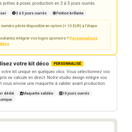
 prêtes à poser, production en 3 à 5 jours ouvrés.
oser
3 à 5 jours ouvrés
Finition brillante
numéro pilote disponible en option (+ 10 EUR) à l'étape
ouhaitez intégrer vos logos sponsors ?
Personnalisez
t déco
isez votre kit déco
PERSONNALISÉ
otre kit unique en quelques clics. Vous sélectionnez vos
 prix se calcule en direct. Notre studio design intègre vos
t vous envoie une maquette à valider avant production.
er dédié
Maquette validée
10 jours ouvrés
 unique