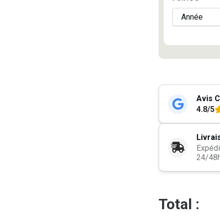
Avis C
4.8/5
Livrai
Expédi
24/48
Total :