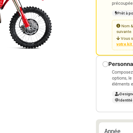
précoupées
Prêt à p
Nom & 
suivante.
Vous s
votre ki
Personnal
Composez v
options, le
éléments e
Design
Identité
Année