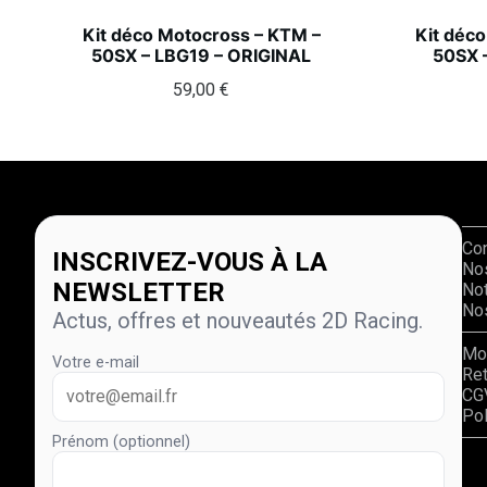
Kit déco Motocross – KTM –
Kit déc
50SX – LBG19 – ORIGINAL
50SX 
59,00
€
Co
INSCRIVEZ-VOUS À LA
No
NEWSLETTER
Not
Nos
Actus, offres et nouveautés 2D Racing.
Mo
Votre e-mail
Re
CG
Pol
Prénom (optionnel)