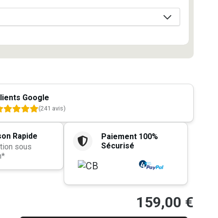
lients Google
(241 avis)
son Rapide
Paiement 100%
Sécurisé
tion sous
h*
159,00
€