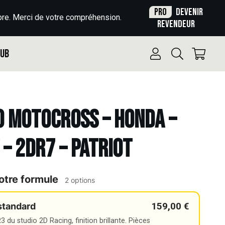
Pro
Devenir
re. Merci de votre compréhension.
revendeur
Pub
o Motocross – HONDA –
 – 2DR7 – PATRIOT
otre formule
2 options
159,00 €
standard
 du studio 2D Racing, finition brillante. Pièces