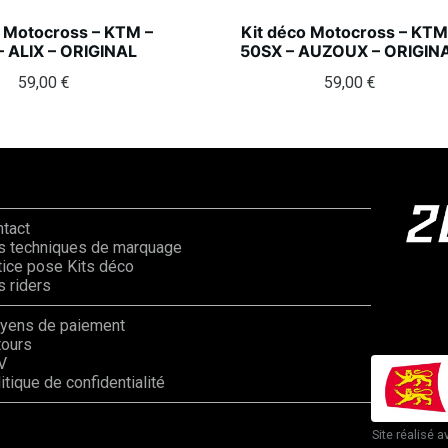
o Motocross – KTM –
Kit déco Motocross – KTM
– ALIX – ORIGINAL
50SX – AUZOUX – ORIGIN
59,00
€
59,00
€
ntact
s techniques de marquage
ice pose Kits déco
 riders
yens de paiement
tours
V
itique de confidentialité
Site réalisé a