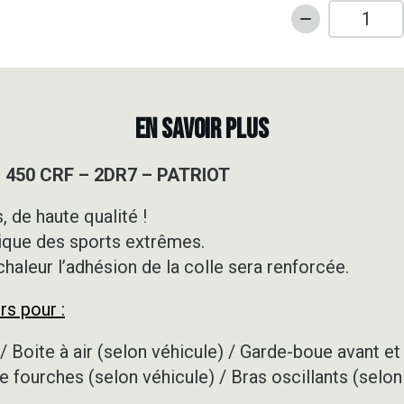
quantité
de
Kit
déco
Motocross
EN SAVOIR PLUS
-
HONDA
 450 CRF – 2DR7 – PATRIOT
-
450
 de haute qualité !
CRF
ique des sports extrêmes.
-
2DR7
 chaleur l’adhésion de la colle sera renforcée.
-
rs pour :
PATRIOT
/ Boite à air (selon véhicule) / Garde-boue avant et 
e fourches (selon véhicule) / Bras oscillants (selon