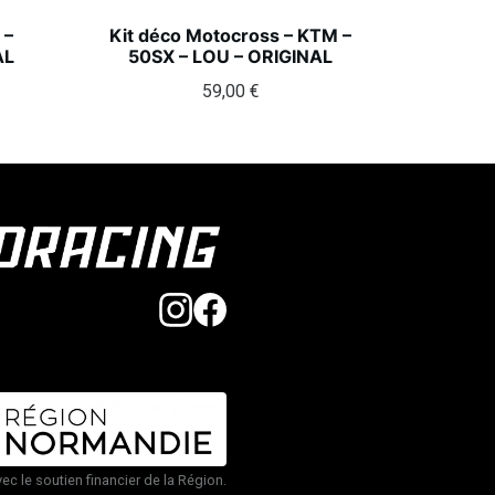
 –
Kit déco Motocross – KTM –
AL
50SX – LOU – ORIGINAL
59,00
€
vec le soutien financier de la Région.