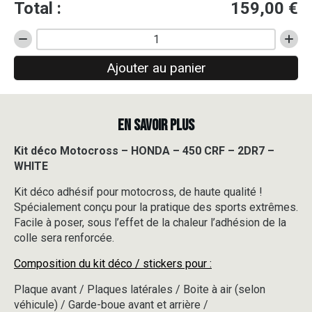
Total :
159,00
€
quantité
de
Ajouter au panier
Kit
déco
Motocross
-
EN SAVOIR PLUS
HONDA
-
450
Kit déco Motocross – HONDA – 450 CRF – 2DR7 –
CRF
WHITE
-
2DR7
Kit déco adhésif pour motocross, de haute qualité !
-
Spécialement conçu pour la pratique des sports extrêmes.
WHITE
Facile à poser, sous l’effet de la chaleur l’adhésion de la
colle sera renforcée.
Composition du kit déco / stickers pour :
Plaque avant / Plaques latérales / Boite à air (selon
véhicule) / Garde-boue avant et arrière /