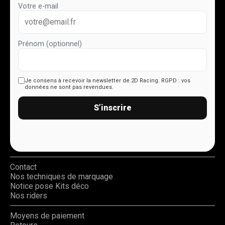
Votre e-mail
Prénom (optionnel)
Je consens à recevoir la newsletter de 2D Racing.
RGPD : vos
données ne sont pas revendues.
S’inscrire
Contact
Nos techniques de marquage
Notice pose Kits déco
Nos riders
Moyens de paiement