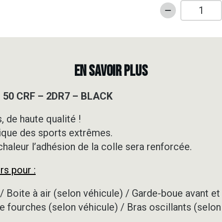
quantité
de
Kit
déco
Motocross
EN SAVOIR PLUS
-
HONDA
– 50 CRF – 2DR7 – BLACK
-
50
 de haute qualité !
CRF
ique des sports extrêmes.
-
2DR7
 chaleur l’adhésion de la colle sera renforcée.
-
rs pour :
BLACK
/ Boite à air (selon véhicule) / Garde-boue avant et 
e fourches (selon véhicule) / Bras oscillants (selon