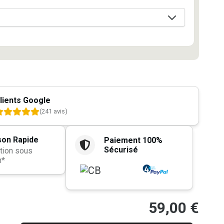
lients Google
(241 avis)
son Rapide
Paiement 100%
Sécurisé
tion sous
h*
59,00
€