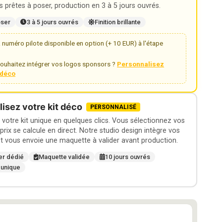
 prêtes à poser, production en 3 à 5 jours ouvrés.
oser
3 à 5 jours ouvrés
Finition brillante
numéro pilote disponible en option (+ 10 EUR) à l'étape
ouhaitez intégrer vos logos sponsors ?
Personnalisez
t déco
isez votre kit déco
PERSONNALISÉ
otre kit unique en quelques clics. Vous sélectionnez vos
 prix se calcule en direct. Notre studio design intègre vos
t vous envoie une maquette à valider avant production.
er dédié
Maquette validée
10 jours ouvrés
 unique