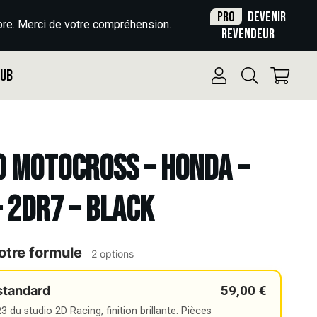
Pro
Devenir
re. Merci de votre compréhension.
revendeur
Pub
o Motocross – HONDA –
– 2DR7 – BLACK
otre formule
2 options
59,00 €
standard
 du studio 2D Racing, finition brillante. Pièces