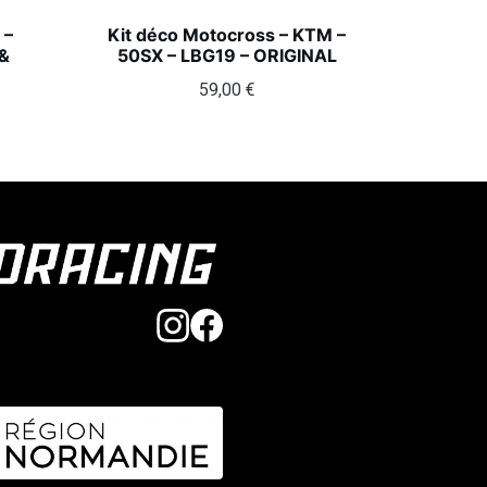
 –
Kit déco Motocross – KTM –
&
50SX – LBG19 – ORIGINAL
59,00
€