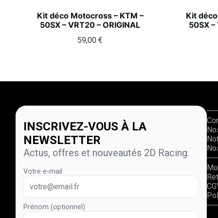
Kit déco Motocross – KTM –
Kit déc
50SX – VRT20 – ORIGINAL
50SX –
59,00
€
Co
INSCRIVEZ-VOUS À LA
No
NEWSLETTER
Not
Nos
Actus, offres et nouveautés 2D Racing.
Mo
Votre e-mail
Re
CG
Pol
Prénom (optionnel)