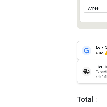
Avis C
4.8/5
Livrai
Expédi
24/48
Total :