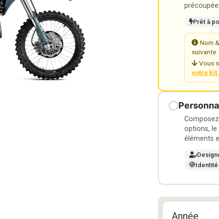
précoupées
Prêt à p
Nom & 
suivante.
Vous s
votre ki
Personnal
Composez v
options, le
éléments e
Design
Identité
Année